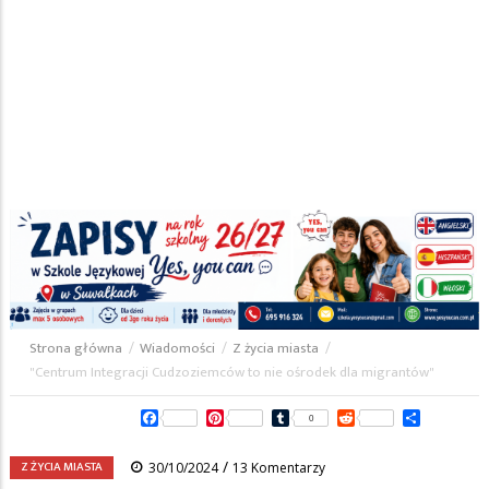
Strona główna
/
Wiadomości
/
Z życia miasta
/
Ścieżka
"Centrum Integracji Cudzoziemców to nie ośrodek dla migrantów"
nawigacyjna
Facebook
Pinterest
Tumblr
Reddit
Share
0
/
Z ŻYCIA MIASTA
30/10/2024
13 Komentarzy