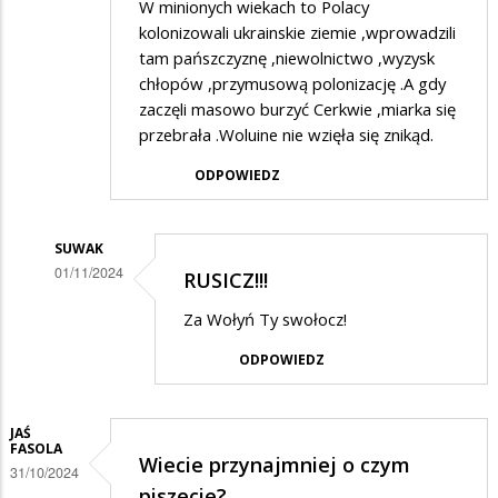
W minionych wiekach to Polacy
kolonizowali ukrainskie ziemie ,wprowadzili
tam pańszczyznę ,niewolnictwo ,wyzysk
chłopów ,przymusową polonizację .A gdy
zaczęli masowo burzyć Cerkwie ,miarka się
przebrała .Woluine nie wzięła się znikąd.
ODPOWIEDZ
SUWAK
01/11/2024
RUSICZ!!!
Dodane
Za Wołyń Ty swołocz!
przez
ODPOWIEDZ
...
w
odpowiedzi
JAŚ
FASOLA
Wiecie przynajmniej o czym
na
31/10/2024
piszecie?