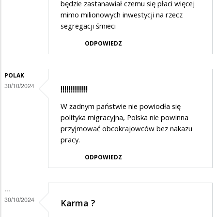
będzie zastanawiał czemu się płaci więcej
to
mimo milionowych inwestycji na rzecz
segregacji śmieci
zrobi........
ODPOWIEDZ
POLAK
30/10/2024
!!!!!!!!!!!!!!
W żadnym państwie nie powiodła się
polityka migracyjna, Polska nie powinna
przyjmować obcokrajowców bez nakazu
pracy.
ODPOWIEDZ
...
30/10/2024
Karma ?