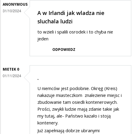
ANONYMOUS
odpowiedzi
31/10/2024
A w Irlandi jak wladza nie
na
sluchala ludzi
Wiecie
to wzieli i spalili osrodek i to chyba nie
przynajmniej
jeden
o
czym
ODPOWIEDZ
piszecie?
MIETEK 0
01/11/2024
.
U niemców jest podobnie. Okręg (Kreis)
nakazuje miasteczkom znalezienie miejsc i
zbudowanie tam osiedli kontenerowych.
Prości, zwykli ludzie mają zdanie takie jak
my tutaj, ale- Państwo kazało i stoją
kontenery.
Już zapełniają dobrze ubranymi