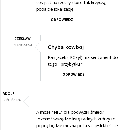
coś jest na rzeczy skoro tak krzyczą,
podajcie lokalizację
ODPOWIEDZ
CZESŁAW
31/10/2024
Chyba kowboj
Dodane
Pan Jacek ( POsył) ma sentyment do
przez
tego ,,przybytku "
max
ODPOWIEDZ
w
odpowiedzi
ADOLF
na
30/10/2024
.
pier....lenie
pachołka
A może "NIE" dla podwyżki śmieci?
Przecież wszędzie listę radnych którzy to
co
poprą będzie można pokazać jeśli ktoś się
karzą