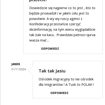
Karma
?
Dowiedzcie się najpierw co to jest , kto to
będzie prowadził i w jakim celu jest to
powołane. A wy wy ruscy agenci z
Konfederacji przestańcie szerzyć
dezinformację, na tym wiecu wyglądaliście
tak żule na kacu . Prawdziwi patrioci qurva
wasza mać…
ODPOWIEDZ
JANEK
01/11/2024
Tak tak Jasiu
Dodane
Ośrodek migracyjny to nie ośrodek
przez
dla Imigrantów ! A Tusk to POLAK !
Jaś
ODPOWIEDZ
Fasola
w