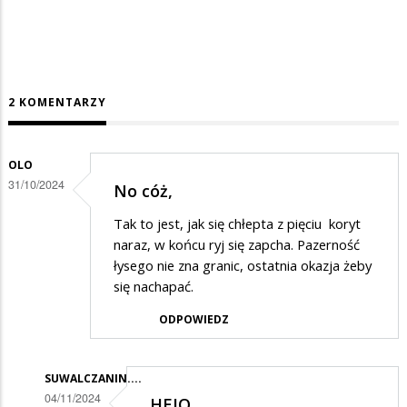
2 KOMENTARZY
OLO
31/10/2024
No cóż,
Tak to jest, jak się chłepta z pięciu koryt
naraz, w końcu ryj się zapcha. Pazerność
łysego nie zna granic, ostatnia okazja żeby
się nachapać.
ODPOWIEDZ
SUWALCZANIN....
04/11/2024
HEJO