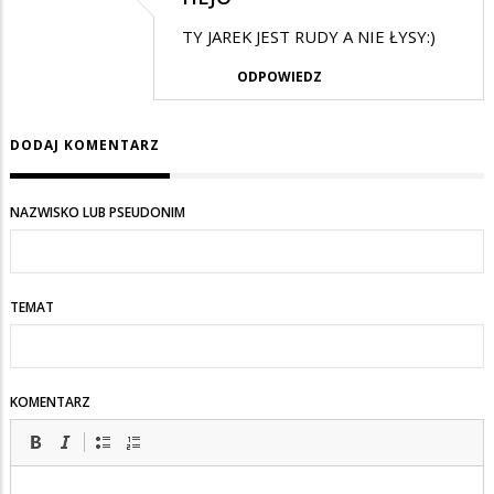
Dodane
TY JAREK JEST RUDY A NIE ŁYSY:)
przez
ODPOWIEDZ
Olo
w
DODAJ KOMENTARZ
odpowiedzi
na
No
NAZWISKO LUB PSEUDONIM
cóż,
TEMAT
KOMENTARZ