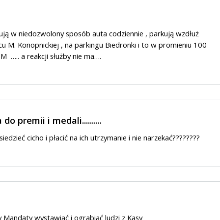
ją w niedozwolony sposób auta codziennie , parkują wzdłuż
 M. Konopnickiej , na parkingu Biedronki i to w promieniu 100
 ….. a reakcji służby nie ma….
o premii i medali..........
iedzieć cicho i płacić na ich utrzymanie i nie narzekać????????
y Mandaty wystawiać i ograbiać ludzi z Kasy