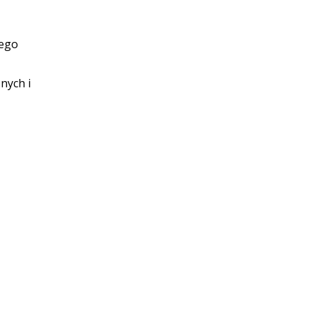
nego
nych i