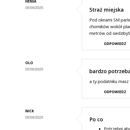
odpowiedzi
HENIA
05/09/2025
Straż miejska
na
Straż
Pod oknami SM parku
chomików wokół placu
metrów od siedzibySM
ODPOWIEDZ
OLO
05/09/2025
bardzo potrzeba d
a ty podatniku masz s
ODPOWIEDZ
NICK
05/09/2025
Po co
Potrzebni ab