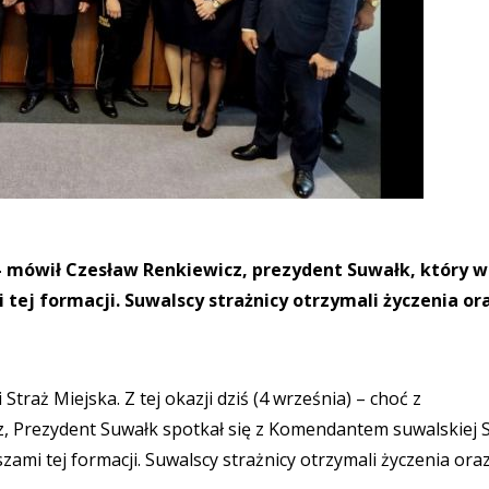
 - mówił Czesław Renkiewicz, prezydent Suwałk, który w
 tej formacji. Suwalscy strażnicy otrzymali życzenia or
traż Miejska. Z tej okazji dziś (4 września) – choć z
z, Prezydent Suwałk spotkał się z Komendantem suwalskiej 
ami tej formacji. Suwalscy strażnicy otrzymali życzenia ora