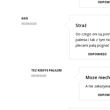
odpowiedzi
ODPOW
na
Aby
GGG
napewno
05/09/2025
Straż
Do czego oni są potr
palenia i tak z tym ni
plecami palą pognać i
ODPOWIEDZ
TEZ KIEDYS PALILEM
06/09/2025
Moze niech 
Dodane
A nie zakazywa
przez
ODPOW
Ggg
w