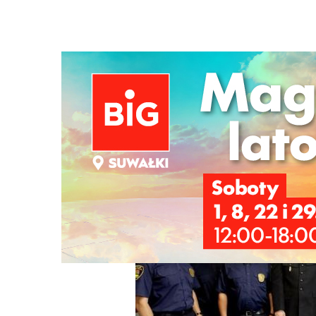
Strona główna
/
Wiadomości
/
Z życia miasta
/
"Straż mie
Ścieżka
nawigacyjna
/
Z ŻYCIA MIASTA
04/09/2025
15 Komentarzy
"Straż miejska w Suwałkach jest potrze