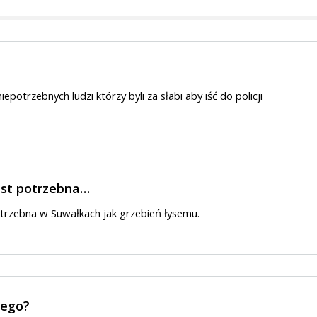
iepotrzebnych ludzi którzy byli za słabi aby iść do policji
est potrzebna…
otrzebna w Suwałkach jak grzebień łysemu.
zego?