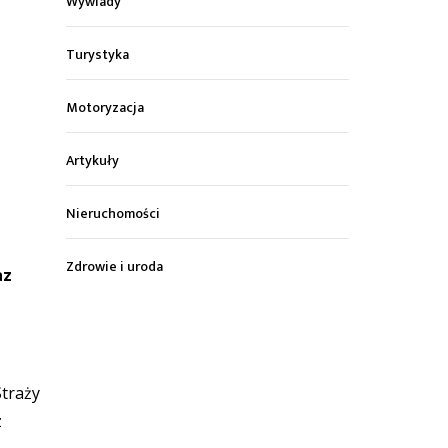
Wywiady
Turystyka
Motoryzacja
Artykuły
Nieruchomości
Zdrowie i uroda
az
Straży
z