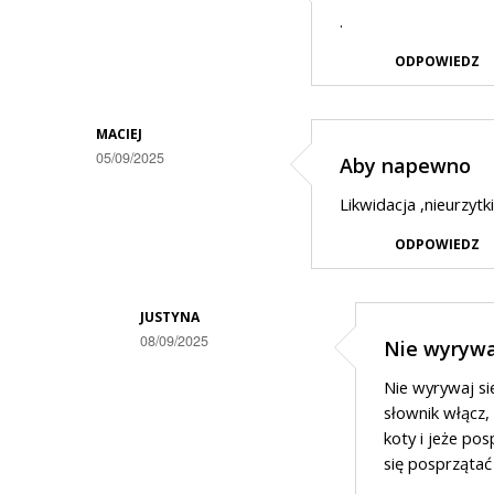
.
ODPOWIEDZ
MACIEJ
05/09/2025
Aby napewno
Likwidacja ,nieurzytki
ODPOWIEDZ
JUSTYNA
08/09/2025
Nie wyrywa
Dodane
Nie wyrywaj si
przez
słownik włącz,
Maciej
koty i jeże pos
się posprzątać 
w