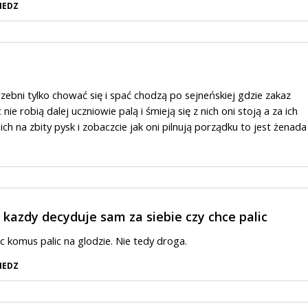
IEDZ
zebni tylko chować się i spać chodzą po sejneńskiej gdzie zakaz
c nie robią dalej uczniowie palą i śmieją się z nich oni stoją a za ich
ch na zbity pysk i zobaczcie jak oni pilnują porządku to jest żenada
kazdy decyduje sam za siebie czy chce palic
c komus palic na glodzie. Nie tedy droga.
IEDZ