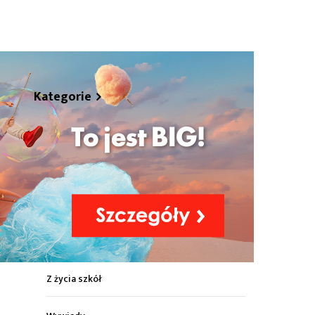
hare
Kategorie
Z życia miasta
Sport
Kultura
Wiadomości z regionu
Z życia szkół