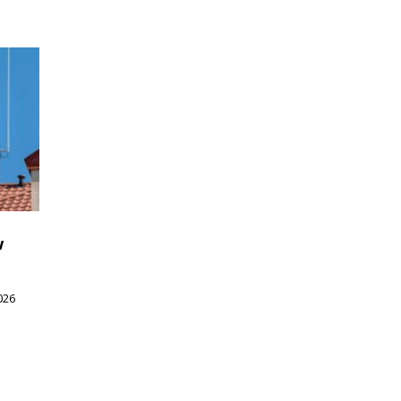
w
026