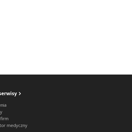
serwisy
nia
sy
 firm
tor medyczny