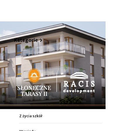
hare
Kategorie
Z życia miasta
Sport
Kultura
Wiadomości z regionu
Z życia szkół