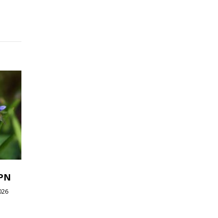
WPN
026