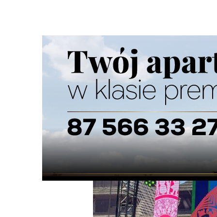
Strona główna
/
Wiadomości
/
Wiadomości z regionu
/
Su
Ścieżka
nawigacyjna
/
WIADOMOŚCI Z REGIONU
29/06/2026
0 Komentarzy
Sukces reprezentacji Suwalszczyzny w K