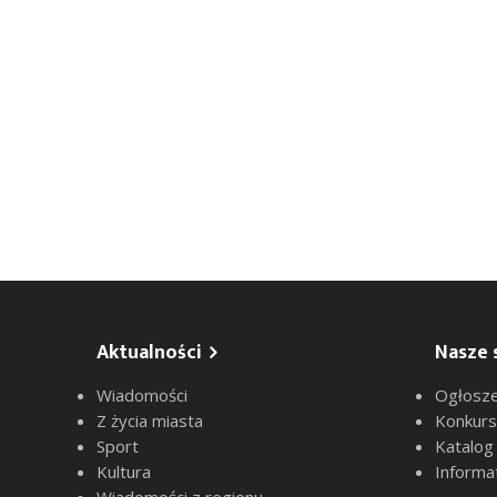
Aktualności
Nasze 
Wiadomości
Ogłosze
Z życia miasta
Konkur
Sport
Katalog
Kultura
Informa