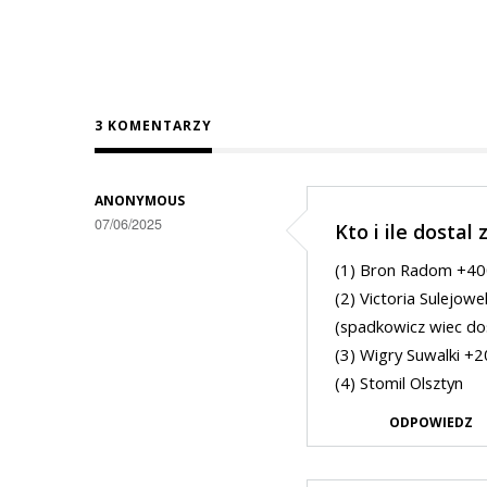
3 KOMENTARZY
ANONYMOUS
07/06/2025
Kto i ile dostal 
(1) Bron Radom +400
(2) Victoria Sulejowe
(spadkowicz wiec dos
(3) Wigry Suwalki +20
(4) Stomil Olsztyn
ODPOWIEDZ