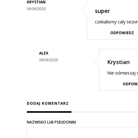
KRYSTIAN
08/06/2025
super
czekalismy caly sezo
ODPOWIEDZ
ALEX
08/06/2025
Krystian
Dodane
Nie ośmieszaj 
przez
ODPOW
krystian
w
DODAJ KOMENTARZ
odpowiedzi
na
super
NAZWISKO LUB PSEUDONIM