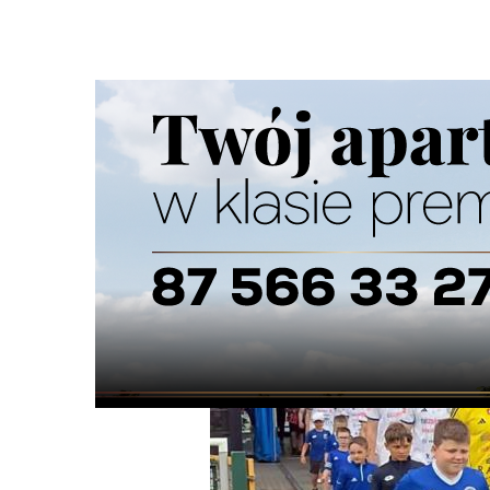
Strona główna
/
Wiadomości
/
Sport
/
Zwycięstwo na koni
Ścieżka
nawigacyjna
/
SPORT
07/06/2025
3 Komentarzy
Zwycięstwo na koniec sezonu Wigier. M