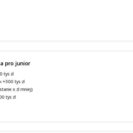
za pro junior
 tys zl
k +300 tys zl
tanie x zl mniej)
0 tys zl