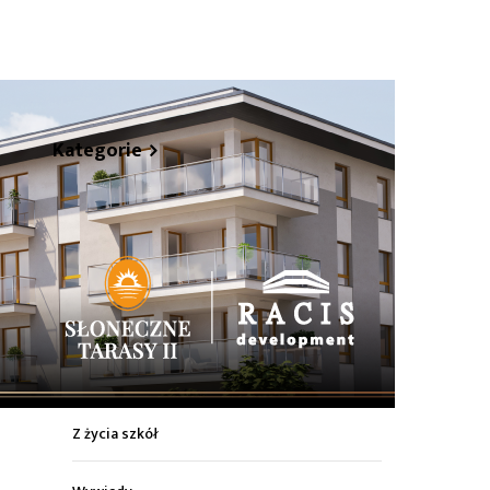
hare
Kategorie
Z życia miasta
Sport
Kultura
Wiadomości z regionu
Z życia szkół