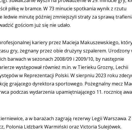
Ligi. Suwalczanie wyszli na prowadzenie w 29. minucie gry, ki
cił piłkę w bramce. W 73 minucie spotkania wynik z rzutu
ledwie minutę później zmniejszyli straty za sprawą trafieni
adzić gościom już się nie udało.
profesjonalnej kariery przez Macieja Makuszewskiego, któr
asu gry, żegnany przez obie drużyny szpalerem. Urodzony
ich barwach w sezonach 2008/09 i 2009/10, by następnie
 karierze występował również m.in. w Tierieku Grozny, Lechii
ystępów w Reprezentacji Polski. W sierpniu 2023 roku zdec
unkcję grającego dyrektora sportowego. Pożegnalny mecz Mac
erwca podczas wydarzenia upamiętniającego 11. rocznicę aw
ierniewice, a w barażach zagrają rezerwy Legii Warszawa. Z 
z, Polonia Lidzbark Warmiński oraz Victoria Sulejówek.