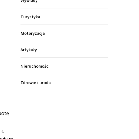
Wywiady
Turystyka
Motoryzacja
Artykuły
Nieruchomości
Zdrowie i uroda
botę
 o