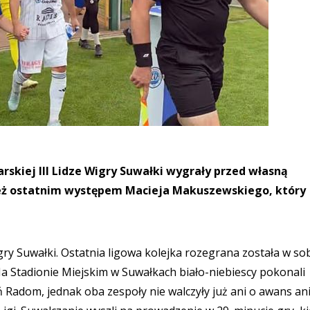
rskiej III Lidze Wigry Suwałki wygrały przed własną
 też ostatnim występem Macieja Makuszewskiego, który
ry Suwałki. Ostatnia ligowa kolejka rozegrana została w so
Na Stadionie Miejskim w Suwałkach biało-niebiescy pokonali
 Radom, jednak oba zespoły nie walczyły już ani o awans ani