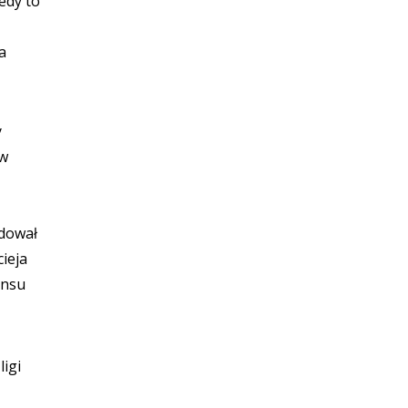
edy to
a
y
 w
ydował
ieja
ansu
ligi