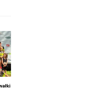
wałki