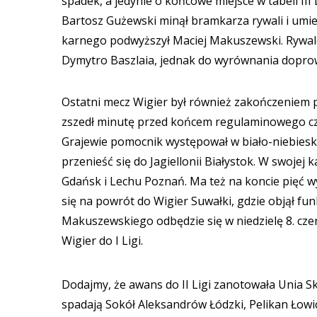
spadek, a jedynie o końcowe miejsce w tabeli III 
Bartosz Gużewski minął bramkarza rywali i umieś
karnego podwyższył Maciej Makuszewski. Rywale 
Dymytro Baszlaia, jednak do wyrównania doprow
Ostatni mecz Wigier był również zakończeniem 
zszedł minutę przed końcem regulaminowego cz
Grajewie pomocnik występował w biało-niebiesk
przenieść się do Jagiellonii Białystok. W swojej
Gdańsk i Lechu Poznań. Ma też na koncie pięć w
się na powrót do Wigier Suwałki, gdzie objął f
Makuszewskiego odbędzie się w niedzielę 8. cz
Wigier do I Ligi.
Dodajmy, że awans do II Ligi zanotowała Unia Sk
spadają Sokół Aleksandrów Łódzki, Pelikan Łowic