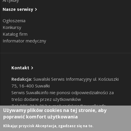
Artykuły
Nasze serwisy
Ogłoszenia
Konkursy
Katalog firm
Informator medyczny
Kontakt
Redakcja:
Suwalski Serwis Informacyjny ul. Kościuszki
75, 16-400 Suwałki
Serwis Suwalki.info nie ponosi odpowiedzialności za
treści dodane przez użytkowników
Tel: 885-212-212 e-mail:
redakcja@suwalki.info
,
Używamy plików cookies na tej stronie, aby
reklama@suwalki.info
poprawić komfort użytkowania
RODO
|
Cookies
Zaloguj
Klikając przycisk Akceptacja, zgadzasz się na to.
User account menu