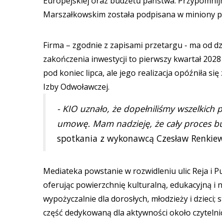
Europejskiej oraz budżetu państwa. Przypomnij
Marszałkowskim została podpisana w miniony pi
Firma – zgodnie z zapisami przetargu - ma od d
zakończenia inwestycji to pierwszy kwartał 202
pod koniec lipca, ale jego realizacja opóźniła s
Izby Odwoławczej.
- KIO uznało, że dopełniliśmy wszelkich
umowę. Mam nadzieję, że cały proces b
spotkania z wykonawcą Czesław Renkiew
Mediateka powstanie w rozwidleniu ulic Reja i 
oferując powierzchnię kulturalną, edukacyjną i n
wypożyczalnie dla dorosłych, młodzieży i dzieci;
część dedykowaną dla aktywności około czytelnic