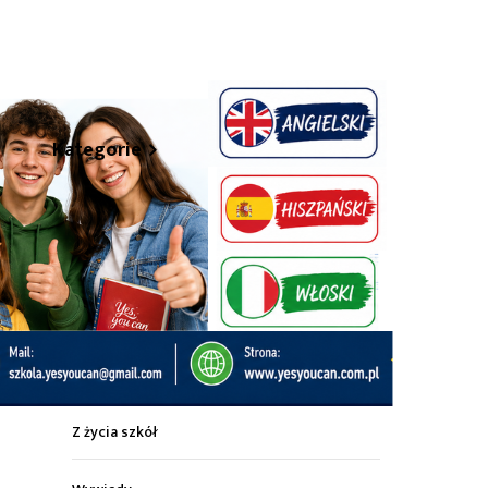
hare
Kategorie
Z życia miasta
Sport
Kultura
Wiadomości z regionu
Z życia szkół