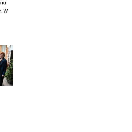
enu
r. W