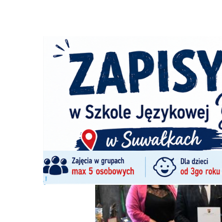
Strona główna
/
Wiadomości
/
Z życia miasta
/
Umowa z fi
Ścieżka
nawigacyjna
/
Z ŻYCIA MIASTA
04/11/2025
1 Komentarzy
Umowa z firmą, która wybuduje Mediat