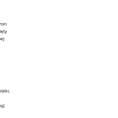
rmin
ięty
wej
teki,
ą);