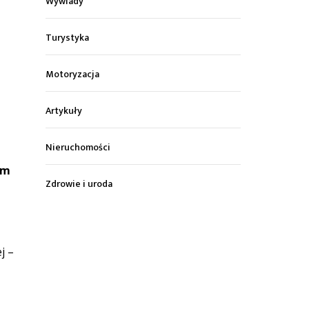
Wywiady
Turystyka
Motoryzacja
Artykuły
Nieruchomości
im
Zdrowie i uroda
j –