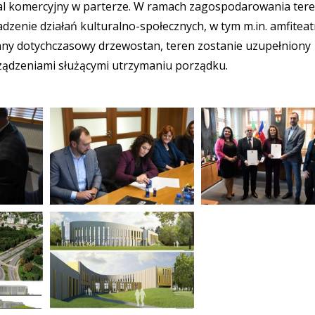
okal komercyjny w parterze. W ramach zagospodarowania ter
enie działań kulturalno-społecznych, w tym m.in. amfiteat
any dotychczasowy drzewostan, teren zostanie uzupełniony
rządzeniami służącymi utrzymaniu porządku.