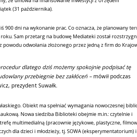
my, że umowa na finansowanie inwestycji z Urzędem
ątek (31 października).
ziś 900 dni na wykonanie prac. Co oznacza, że planowany te
8 roku. Sam przetarg na budowę Mediateki został rozstrzygn
ię z powodu odwołania złożonego przez jedną z firm do Krajo
 procedur dlatego dziś możemy spokojnie podpisać tę
udowlany przebiegnie bez zakłóceń –
mówił podczas
icz, prezydent Suwałk.
Pułaskiego. Obiekt ma spełniać wymagania nowoczesnej biblio
aukową. Nowa siedziba Biblioteki obejmie m.in.: czytelnie i
 strefę multimedialną (pracownie językowe, plastyczne, filmow
zych dla dzieci i młodzieży, tj. SOWA (eksperymentatorium) i