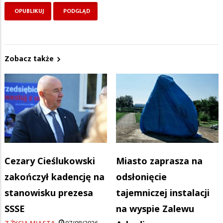
Zobacz także
Cezary Cieślukowski
Miasto zaprasza na
zakończył kadencję na
odsłonięcie
stanowisku prezesa
tajemniczej instalacji
SSSE
na wyspie Zalewu
Z ŻYCIA MIASTA
07/08/2026