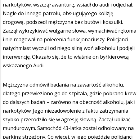
narkotyków, wszczął awanturę, wsiadł do audi i odjechał.
Nagle do innego patrolu, obsługującego kolizję
drogową, podszedł mężczyzna bez butów i koszulki.
Zaczął wykrzykiwać wulgarne słowa, wymachiwać rękoma
i nie reagował na polecenia funkcjonariuszy. Policjanci
natychmiast wyczuli od niego silną woń alkoholu i podjęli
interwencję. Okazało się, że to właśnie on był kierowcą
wskazanego Audi.
Mężczyzna odmówił badania na zawartość alkoholu,
dlatego przewieziono go do szpitala, gdzie pobrano krew
do dalszych badań – zarówno na obecność alkoholu, jak i
narkotyków. Jego niezadowolenie z faktu zatrzymania
szybko przerodziło się w agresję słowną. Zaczął ubliżać
mundurowym. Samochód 43-latka został odholowany na
parking strzeżony. Co więcej, w jego pojeździe policjanci