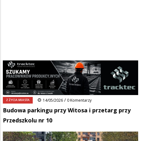
Strona główna
/
Wiadomości
/
Z życia miasta
/
Ścieżka
Budowa parkingu przy Witosa i przetarg przy Przedszkolu nr 10
nawigacyjna
Facebook
Pinterest
Tumblr
Reddit
Share
0
/
Z ŻYCIA MIASTA
14/05/2026
0 Komentarzy
Budowa parkingu przy Witosa i przetarg przy
Przedszkolu nr 10