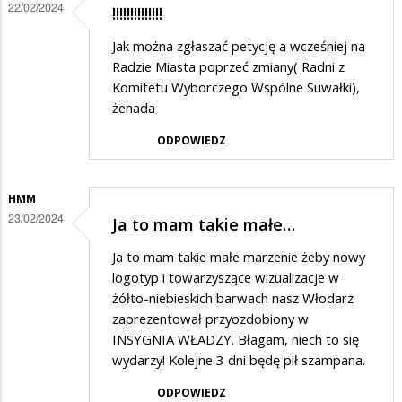
22/02/2024
!!!!!!!!!!!!!!
43
Jak można zgłaszać petycję a wcześniej na
tys
Radzie Miasta poprzeć zmiany( Radni z
zł....
Komitetu Wyborczego Wspólne Suwałki),
Panie…
żenada
ODPOWIEDZ
HMM
23/02/2024
Ja to mam takie małe…
Ja to mam takie małe marzenie żeby nowy
logotyp i towarzyszące wizualizacje w
żółto-niebieskich barwach nasz Włodarz
zaprezentował przyozdobiony w
INSYGNIA WŁADZY. Błagam, niech to się
wydarzy! Kolejne 3 dni będę pił szampana.
ODPOWIEDZ