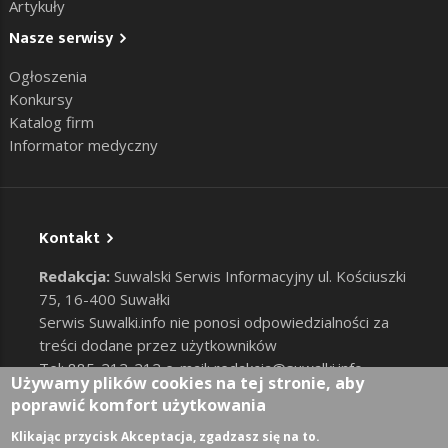
Artykuły
Nasze serwisy
Ogłoszenia
Konkursy
Katalog firm
Informator medyczny
Kontakt
Redakcja:
Suwalski Serwis Informacyjny ul. Kościuszki
75, 16-400 Suwałki
Serwis Suwalki.info nie ponosi odpowiedzialności za
treści dodane przez użytkowników
Tel: 885-212-212 e-mail:
redakcja@suwalki.info
,
Używamy plików cookies na tej stronie, aby
reklama@suwalki.info
poprawić komfort użytkowania
RODO
|
Cookies
Zaloguj
Klikając przycisk Akceptacja, zgadzasz się na to.
User account menu