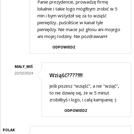
Panie prezydencie, prowadzę firmę
lokalnie i takie logo mógłbym zrobić w 5
min i bym wstydził się za to wziąść
pieniędzy.. puściliście w kanał tyle
pieniędzy. Nie macie już głosu ani mojego
ani mojej rodziny. Nie pozdrawiam!
ODPOWIEDZ
MAŁY_MIŚ
22/02/2024
Wziąść????!!!!
Dodane
Jeśli piszesz "wziąść", a nie "wziąć",
przez
to nie dziwię się, że w 5 minut
Łukasz
zrobiłbyś i logo, i całą kampanię :)
w
ODPOWIEDZ
odpowiedzi
na
POLAK
Za