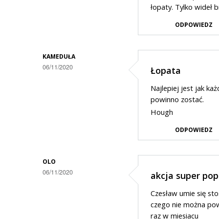
łopaty. Tylko wideł b
ODPOWIEDZ
KAMEDUŁA
06/11/2020
Łopata
Najlepiej jest jak ka
powinno zostać.
Hough
ODPOWIEDZ
OLO
06/11/2020
akcja super po
Czesław umie się sto
czego nie można pow
raz w miesiacu