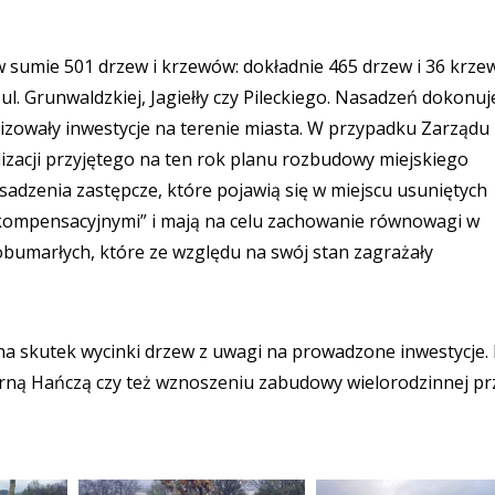
 w sumie 501 drzew i krzewów: dokładnie 465 drzew i 36 krze
. Grunwaldzkiej, Jagiełły czy Pileckiego. Nasadzeń dokonuj
ealizowały inwestycje na terenie miasta. W przypadku Zarząd
ealizacji przyjętego na ten rok planu rozbudowy miejskiego
zenia zastępcze, które pojawią się w miejscu usuniętych
kompensacyjnymi” i mają na celu zachowanie równowagi w
bumarłych, które ze względu na swój stan zagrażały
 skutek wycinki drzew z uwagi na prowadzone inwestycje. 
rną Hańczą czy też wznoszeniu zabudowy wielorodzinnej prz