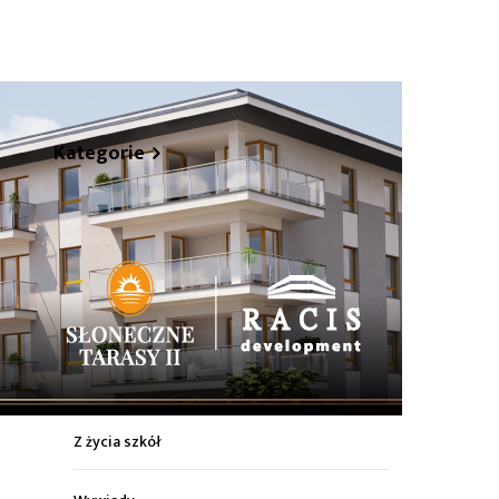
hare
Kategorie
Z życia miasta
Sport
Kultura
Wiadomości z regionu
Z życia szkół