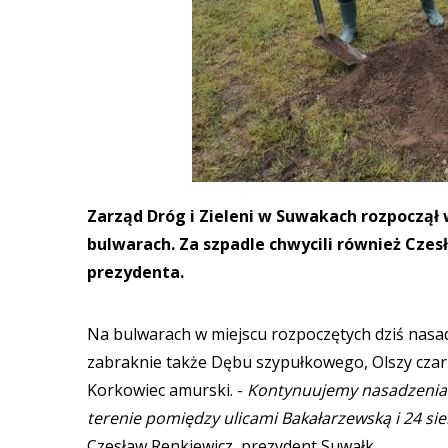
Zarząd Dróg i Zieleni w Suwakach rozpoczął 
bulwarach. Za szpadle chwycili również Czes
prezydenta.
Na bulwarach w miejscu rozpoczętych dziś nasadz
zabraknie także Dębu szypułkowego, Olszy czarn
Korkowiec amurski. -
Kontynuujemy nasadzenia 
terenie pomiędzy ulicami Bakałarzewską i 24 s
Czesław Renkiewicz, prezydent Suwałk.