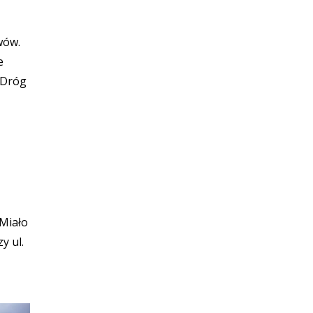
wów.
e
u Dróg
Miało
y ul.