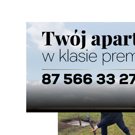
Strona główna
/
Wiadomości
/
Z życia miasta
/
Zasadzili 
Ścieżka
nawigacyjna
/
Z ŻYCIA MIASTA
05/11/2020
5 Komentarzy
Zasadzili 225 drzew na suwalskich bulwa