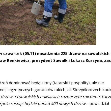
w czwartek (05.11) nasadzenia 225 drzew na suwalskich
ław Renkiewicz, prezydent Suwałk i Łukasz Kurzyna, za
eń dominować będą klony (tatarski i pospolity), ale nie
ej i egzotycznych gatunków takich jak Skrzydłoorzech kauk
drzew na suwalskich bulwarach rozpoczęte rok temu. Łącz
ierpnia rosnąć będzie ponad 400 nowych drzew
– powiedział