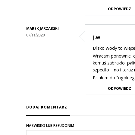
ODPOWIEDZ
MAREK JARZABSKI
07/11/2020
j.w
Blisko wody to więcej
Wracam ponownie do 
komuś zabrakło pali
szpeciło , no i teraz 
Pisałem do "ogólnego
ODPOWIEDZ
DODAJ KOMENTARZ
NAZWISKO LUB PSEUDONIM