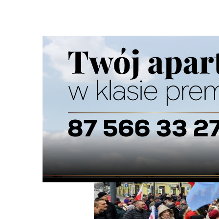
Strona główna
/
Wiadomości
/
Z życia miasta
/
Emocje na 
Ścieżka
nawigacyjna
/
Z ŻYCIA MIASTA
26/03/2025
20 Komentarzy
Emocje na obradach. Gorąca dyskusja o