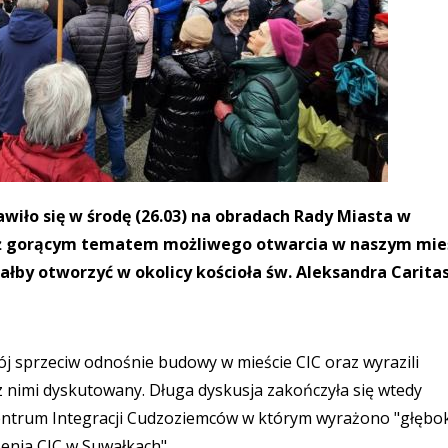
awiło się w środę (26.03) na obradach Rady Miasta w
iąż gorącym tematem możliwego otwarcia w naszym mie
łby otworzyć w okolicy kościoła św. Aleksandra Carita
wój sprzeciw odnośnie budowy w mieście CIC oraz wyrazili
 z nimi dyskutowany. Długa dyskusja zakończyła się wtedy
entrum Integracji Cudzoziemców w którym wyrażono "głębok
enia CIC w Suwałkach".