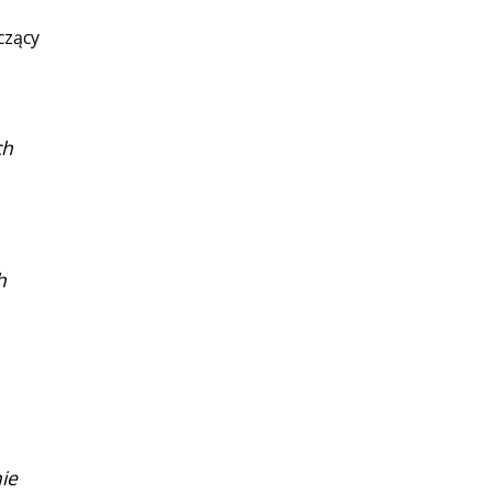
czący
ch
h
ie