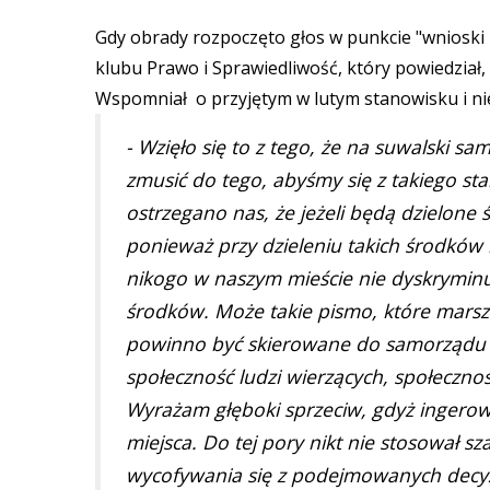
Gdy obrady rozpoczęto głos w punkcie "wnioski 
klubu Prawo i Sprawiedliwość, który powiedział
Wspomniał o przyjętym w lutym stanowisku i nie
- Wzięło się to z tego, że na suwalski sa
zmusić do tego, abyśmy się z takiego st
ostrzegano nas, że jeżeli będą dzielone 
ponieważ przy dzieleniu takich środków
nikogo w naszym mieście nie dyskryminu
środków. Może takie pismo, które mars
powinno być skierowane do samorządu 
społeczność ludzi wierzących, społeczno
Wyrażam głęboki sprzeciw, gdyż ingero
miejsca. Do tej pory nikt nie stosował 
wycofywania się z podejmowanych decyzj