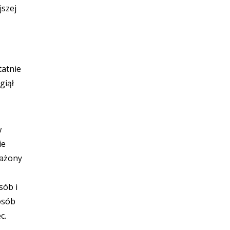
jszej
tatnie
giął
w
ie
rażony
sób i
osób
c.