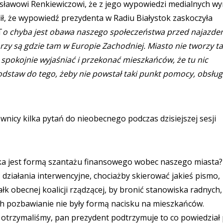
sławowi Renkiewiczowi, że z jego wypowiedzi medialnych wy
ził, że wypowiedź prezydenta w Radiu Białystok zaskoczyła
T
o chyba jest obawa naszego społeczeństwa przed najazde
rzy są gdzie tam w Europie Zachodniej. Miasto nie tworzy t
 spokojnie wyjaśniać i przekonać mieszkańców, że tu nic
odstaw do tego, żeby nie powstał taki punkt pomocy, obsługi
wnicy kilka pytań do nieobecnego podczas dzisiejszej sesji
łka jest formą szantażu finansowego wobec naszego miasta?
 działania interwencyjne, chociażby skierować jakieś pismo,
 obecnej koalicji rządzącej, by bronić stanowiska radnych,
ch pozbawianie nie były formą nacisku na mieszkańców.
tóry otrzymaliśmy, pan prezydent podtrzymuje to co powiedział