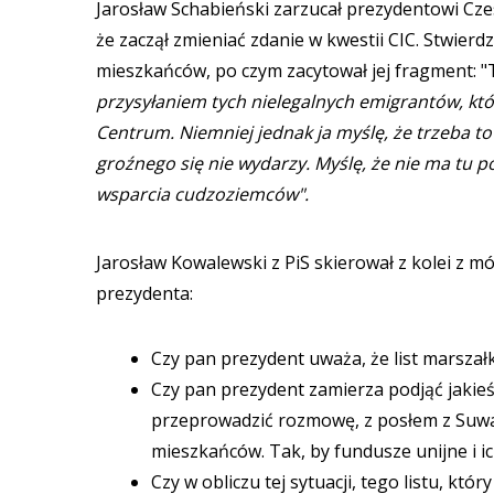
Jarosław Schabieński zarzucał prezydentowi Cze
że zaczął zmieniać zdanie w kwestii CIC. Stwierd
mieszkańców, po czym zacytował jej fragment: "
przysyłaniem tych nielegalnych emigrantów, któ
Centrum. Niemniej jednak ja myślę, że trzeba to
groźnego się nie wydarzy. Myślę, że nie ma tu p
wsparcia cudzoziemców".
Jarosław Kowalewski z PiS skierował z kolei z mó
prezydenta:
Czy pan prezydent uważa, że list marsza
Czy pan prezydent zamierza podjąć jakieś
przeprowadzić rozmowę, z posłem z Suwałk
mieszkańców. Tak, by fundusze unijne i i
Czy w obliczu tej sytuacji, tego listu, k