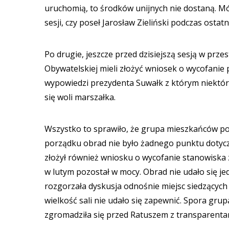
uruchomią, to środków unijnych nie dostaną. Mówi
sesji, czy poseł Jarosław Zieliński podczas ostat
Po drugie, jeszcze przed dzisiejszą sesją w przest
Obywatelskiej mieli złożyć wniosek o wycofanie 
wypowiedzi prezydenta Suwałk z którym niektórz
się woli marszałka.
Wszystko to sprawiło, że grupa mieszkańców p
porządku obrad nie było żadnego punktu dotyc
złożył również wniosku o wycofanie stanowiska 
w lutym pozostał w mocy. Obrad nie udało się j
rozgorzała dyskusja odnośnie miejsc siedzących 
wielkość sali nie udało się zapewnić. Spora gru
zgromadziła się przed Ratuszem z transparentami