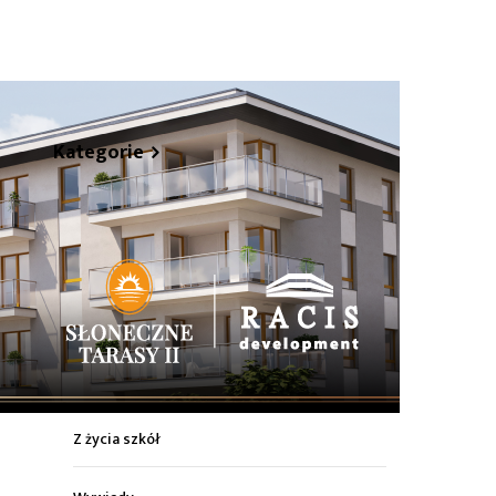
hare
Kategorie
Z życia miasta
Sport
Kultura
Wiadomości z regionu
Z życia szkół