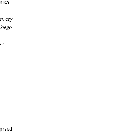
nika,
m, czy
akiego
 i
 przed