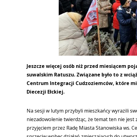
Jeszcze więcej osób niż przed miesiącem poj
suwalskim Ratuszu. Związane było to z wc
Centrum Integracji Cudzoziemców, które mia
Diecezji Ełckiej.
Na sesji w lutym przybyli mieszkańcy wyrazili s
niezadowolenie twierdząc, że temat ten nie jest
przyjęciem przez Radę Miasta Stanowiska ws. C
sprzeciw wobec działań zmierzających do utworz