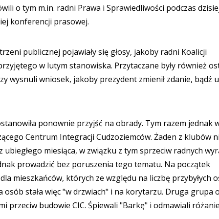
li o tym m.in. radni Prawa i Sprawiedliwości podczas dzisie
niej konferencji prasowej.
rzeni publicznej pojawiały się głosy, jakoby radni Koalicji
przyjętego w lutym stanowiska. Przytaczane były również os
y wysnuli wniosek, jakoby prezydent zmienił zdanie, bądź u
ostanowiła ponownie przyjść na obrady. Tym razem jednak 
zącego Centrum Integracji Cudzoziemców. Żaden z klubów n
z ubiegłego miesiąca, w związku z tym sprzeciw radnych wy
ednak prowadzić bez poruszenia tego tematu. Na początek
dla mieszkańców, których ze względu na liczbę przybyłych o
pa osób stała więc "w drzwiach" i na korytarzu. Druga grupa 
 przeciw budowie CIC. Śpiewali "Barkę" i odmawiali różanie