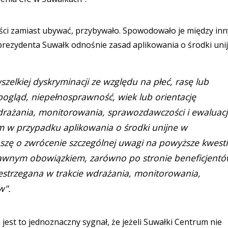
wości zamiast ubywać, przybywało. Spowodowało je między in
ezydenta Suwałk odnośnie zasad aplikowania o środki unij
szelkiej dyskryminacji ze względu na płeć, rasę lub
opogląd, niepełnosprawność, wiek lub orientację
rażania, monitorowania, sprawozdawczości i ewaluacj
m w przypadku aplikowania o środki unijne w
szę o zwrócenie szczególnej uwagi na powyższe kwesti
rawnym obowiązkiem, zarówno po stronie beneficjent
przestrzegana w trakcie wdrażania, monitorowania,
w".
st to jednoznaczny sygnał, że jeżeli Suwałki Centrum nie