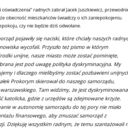
i oświadczenia" radnych zabrał Jacek Juszkiewicz, przewodni
, że obecność mieszkańców świadczy o ich zaniepokojeniu.
pokoju, czy nie będzie dziś odwołane.
morząd pojawiły się naciski, które chciały naszych radny
anowiska wycofali. Przyszło też pismo w którym
środki unijne, nasze miasto może zostać pominięte,
 brana jest pod uwagę polityka dyskryminacyjna. My
jemy i dlaczego mielibyśmy zostać pozbawieni unijnyc
załek Prokorym skierował do naszego samorządu,
warszawskiego. Tam widzimy, że jest dyskryminowana
ść katolicka, gdzie z urzędów są zdejmowane krzyże.
wanie w autonomię samorządu do tej pory nie miało
szantażu finansowego, aby zmuszać samorząd z
i. Dziękuję wszystkim radnym, że temu szantażowali n