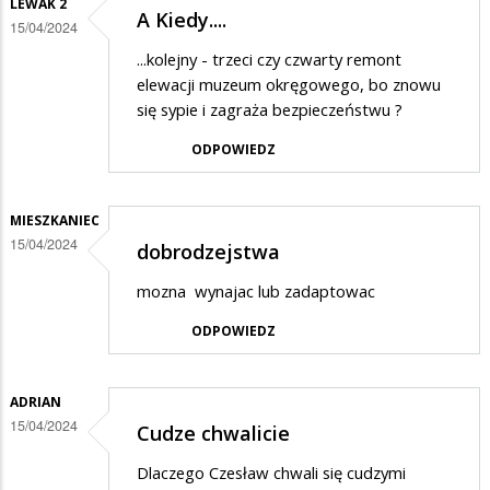
LEWAK 2
A Kiedy....
15/04/2024
...kolejny - trzeci czy czwarty remont
elewacji muzeum okręgowego, bo znowu
się sypie i zagraża bezpieczeństwu ?
ODPOWIEDZ
MIESZKANIEC
15/04/2024
dobrodzejstwa
mozna wynajac lub zadaptowac
ODPOWIEDZ
ADRIAN
15/04/2024
Cudze chwalicie
Dlaczego Czesław chwali się cudzymi