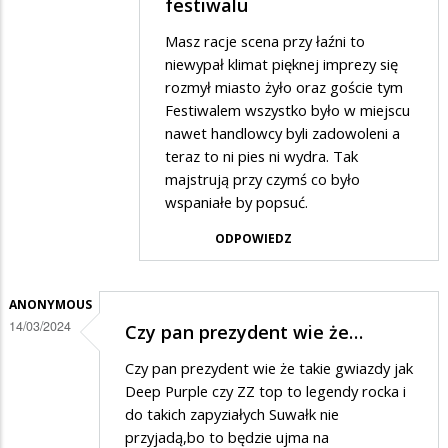
przez
festiwalu
pracuje
Adrian
Masz racje scena przy łaźni to
nad
w
niewypał klimat pięknej imprezy się
zniszczeniem
odpowiedzi
rozmył miasto żyło oraz goście tym
festiwalu
Festiwalem wszystko było w miejscu
na
nawet handlowcy byli zadowoleni a
Miasto
teraz to ni pies ni wydra. Tak
od
majstrują przy czymś co było
wspaniałe by popsuć.
roku
usilnie
ODPOWIEDZ
pracuje
nad
ANONYMOUS
zniszczeniem
14/03/2024
Czy pan prezydent wie że…
festiwalu
Czy pan prezydent wie że takie gwiazdy jak
Deep Purple czy ZZ top to legendy rocka i
do takich zapyziałych Suwałk nie
przyjadą,bo to będzie ujma na