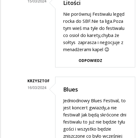
15/03/2024
Litości
na
Dodane
Nie porównuj Festiwalu legęd
A
przez
rocka do SBF.Nie ta liga.Poza
mówi
Ciekawski
tym wieś ma tyle do festiwalu
ci
co osioł do karety,chyba że
lewak
coś....
sołtys zaprasza i negocjuje z
2
menadżerami kapel 😉
w
ODPOWIEDZ
odpowiedzi
na
A
KRZYSZTOF
16/03/2024
Blues
mówi
Dodane
ci
Jedniodnowy Blues Festival, to
przez
jest koncert gwiazdy,a nie
coś....
Ciekawski
festiwal! Jak będą skrócone dni
festiwalu to już nie będzie tylu
lewak
gości i wszystko będzie
2
zniszczone co było wcześniej