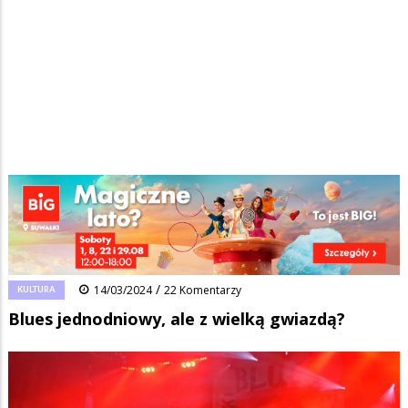
Strona główna
/
Wiadomości
/
Kultura
/
Ścieżka
Blues jednodniowy, ale z wielką gwiazdą?
nawigacyjna
Facebook
Pinterest
Tumblr
Reddit
Share
0
/
KULTURA
14/03/2024
22 Komentarzy
Blues jednodniowy, ale z wielką gwiazdą?