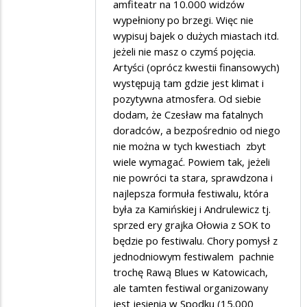
amfiteatr na 10.000 widzów
na
wypełniony po brzegi. Więc nie
Czy
wypisuj bajek o dużych miastach itd.
pan
jeżeli nie masz o czymś pojęcia.
Artyści (oprócz kwestii finansowych)
prezydent
występują tam gdzie jest klimat i
wie
pozytywna atmosfera. Od siebie
że…
dodam, że Czesław ma fatalnych
doradców, a bezpośrednio od niego
nie można w tych kwestiach zbyt
wiele wymagać. Powiem tak, jeżeli
nie powróci ta stara, sprawdzona i
najlepsza formuła festiwalu, która
była za Kamińskiej i Andrulewicz tj.
sprzed ery grajka Ołowia z SOK to
będzie po festiwalu. Chory pomysł z
jednodniowym festiwalem pachnie
trochę Rawą Blues w Katowicach,
ale tamten festiwal organizowany
jest jesienią w Spodku (15.000