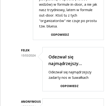
widzów) w formule in-door, a nie jak
nasz trzydniowy, latem w formule
out-door. Ktoś tu z tych
"organizatorów" nie czuje po prostu
tzw. bluesa.
ODPOWIEDZ
FELEK
15/03/2024
Odezwał się
Dodane
najmądrzejszy…
przez
Odezwał się najmądrzejszy
Ciekawski
zadarty nos w Suwałkach
lewak
ODPOWIEDZ
2
w
ANONYMOUS
odpowiedzi