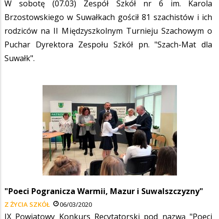
W sobotę (07.03) Zespół Szkół nr 6 im. Karola
Brzostowskiego w Suwałkach gościł 81 szachistów i ich
rodziców na II Międzyszkolnym Turnieju Szachowym o
Puchar Dyrektora Zespołu Szkół pn. "Szach-Mat dla
Suwałk".
"Poeci Pogranicza Warmii, Mazur i Suwalszczyzny"
Z ŻYCIA SZKÓŁ
06/03/2020
IX Powiatowy Konkurs Recytatorski pod nazwą "Poeci