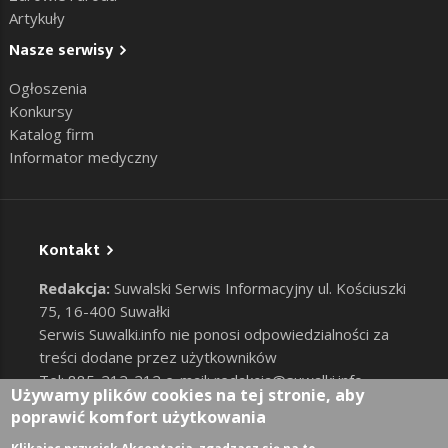
Artykuły
Nasze serwisy
Ogłoszenia
Konkursy
Katalog firm
Informator medyczny
Kontakt
Redakcja:
Suwalski Serwis Informacyjny ul. Kościuszki
75, 16-400 Suwałki
Serwis Suwalki.info nie ponosi odpowiedzialności za
treści dodane przez użytkowników
Tel: 885-212-212 e-mail:
redakcja@suwalki.info
,
Używamy plików cookies na tej stronie, aby
reklama@suwalki.info
poprawić komfort użytkowania
RODO
|
Cookies