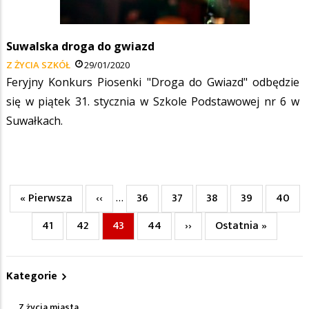
Suwalska droga do gwiazd
Z ŻYCIA SZKÓŁ
29/01/2020
Feryjny Konkurs Piosenki "Droga do Gwiazd" odbędzie
się w piątek 31. stycznia w Szkole Podstawowej nr 6 w
Suwałkach.
Pierwsza
« Pierwsza
Poprzednia
‹‹
Page
36
Page
37
Page
38
Page
39
Page
40
…
Stronicowanie
strona
strona
Page
41
Page
42
Bieżąca
43
Page
44
Następna
››
Ostatnia
Ostatnia »
strona
strona
strona
Kategorie
Z życia miasta