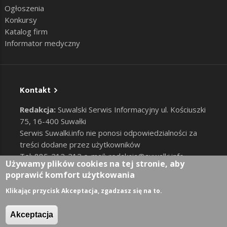
Ogłoszenia
Konkursy
Katalog firm
Informator medyczny
Kontakt
Redakcja:
Suwalski Serwis Informacyjny ul. Kościuszki
75, 16-400 Suwałki
Serwis Suwalki.info nie ponosi odpowiedzialności za
treści dodane przez użytkowników
Tel: 885-212-212 e-mail:
redakcja@suwalki.info
,
Używamy plików cookies na tej stronie, aby
reklama@suwalki.info
poprawić komfort użytkowania
RODO
|
Cookies
Zaloguj
Klikając przycisk Akceptacja, zgadzasz się na to.
User account menu
Akceptacja