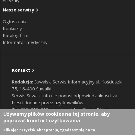
Artykuły
Nasze serwisy
Ogłoszenia
Konkursy
Katalog firm
Informator medyczny
Kontakt
Redakcja:
Suwalski Serwis Informacyjny ul. Kościuszki
75, 16-400 Suwałki
Serwis Suwalki.info nie ponosi odpowiedzialności za
treści dodane przez użytkowników
Tel: 885-212-212 e-mail:
redakcja@suwalki.info
,
Używamy plików cookies na tej stronie, aby
reklama@suwalki.info
poprawić komfort użytkowania
RODO
|
Cookies
Zaloguj
Klikając przycisk Akceptacja, zgadzasz się na to.
User account menu