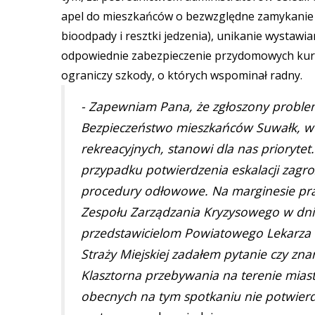
apel do mieszkańców o bezwzględne zamykanie 
bioodpady i resztki jedzenia), unikanie wystaw
odpowiednie zabezpieczenie przydomowych kurn
ograniczy szkody, o których wspominał radny.
- Zapewniam Pana, że zgłoszony problem
Bezpieczeństwo mieszkańców Suwałk, w s
rekreacyjnych, stanowi dla nas priorytet
przypadku potwierdzenia eskalacji zag
procedury odłowowe. Na marginesie pra
Zespołu Zarządzania Kryzysowego w dni
przedstawicielom Powiatowego Lekarza We
Straży Miejskiej zadałem pytanie czy zn
Klasztorna przebywania na terenie miast
obecnych na tym spotkaniu nie potwierd