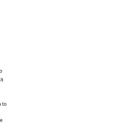
go
gą
 to
ne