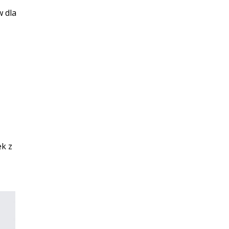
 dla
ek z