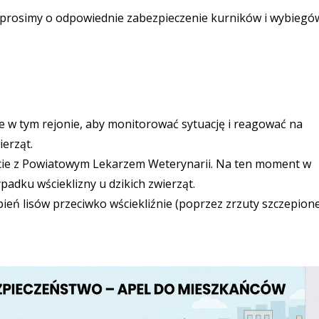
prosimy o odpowiednie zabezpieczenie kurników i wybiegów
 w tym rejonie, aby monitorować sytuację i reagować na
erząt.
kcie z Powiatowym Lekarzem Weterynarii. Na ten moment w
dku wścieklizny u dzikich zwierząt.
eń lisów przeciwko wściekliźnie (poprzez zrzuty szczepion