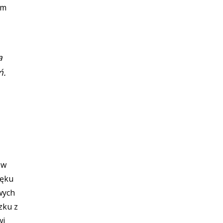
em
a
ń.
 w
lęku
wych
zku z
wi