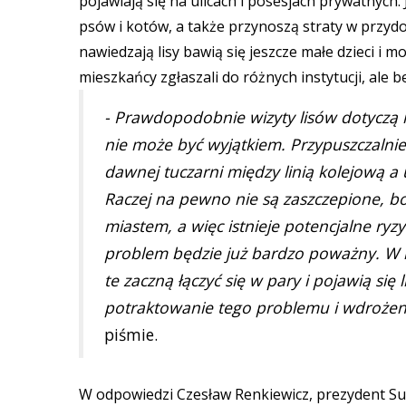
pojawiają się na ulicach i posesjach prywatnyc
psów i kotów, a także przynoszą straty w przy
nawiedzają lisy bawią się jeszcze małe dzieci i 
mieszkańcy zgłaszali do różnych instytucji, ale 
- Prawdopodobnie wizyty lisów dotyczą r
nie może być wyjątkiem. Przypuszczalnie 
dawnej tuczarni między linią kolejową a 
Raczej na pewno nie są zaszczepione, bo
miastem, a więc istnieje potencjalne ryz
problem będzie już bardzo poważny. W nie
te zaczną łączyć się w pary i pojawią się
potraktowanie tego problemu i wdrożeni
piśmie.
W odpowiedzi Czesław Renkiewicz, prezydent Suw