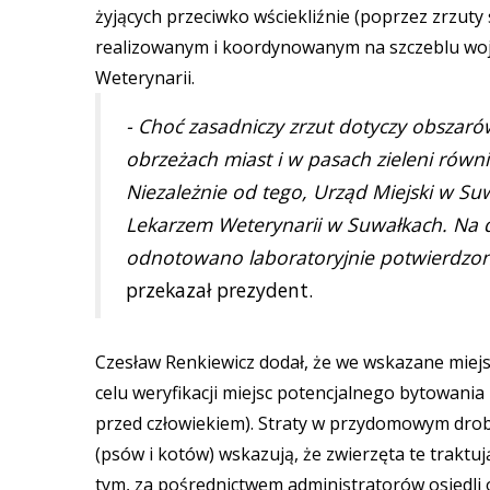
żyjących przeciwko wściekliźnie (poprzez zrzut
realizowanym i koordynowanym na szczeblu wo
Weterynarii.
- Choć zasadniczy zrzut dotyczy obszarów
obrzeżach miast i w pasach zieleni równi
Niezależnie od tego, Urząd Miejski w S
Lekarzem Weterynarii w Suwałkach. Na dz
odnotowano laboratoryjnie potwierdzony
przekazał prezydent.
Czesław Renkiewicz dodał, że we wskazane miejs
celu weryfikacji miejsc potencjalnego bytowani
przed człowiekiem). Straty w przydomowym dro
(psów i kotów) wskazują, że zwierzęta te traktuj
tym, za pośrednictwem administratorów osiedli 