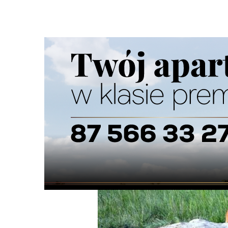
Strona główna
/
Wiadomości
/
Z życia miasta
/
Dzikie zwi
Ścieżka
nawigacyjna
/
Z ŻYCIA MIASTA
02/07/2026
5 Komentarzy
Dzikie zwierzęta w Suwałkach - apel d