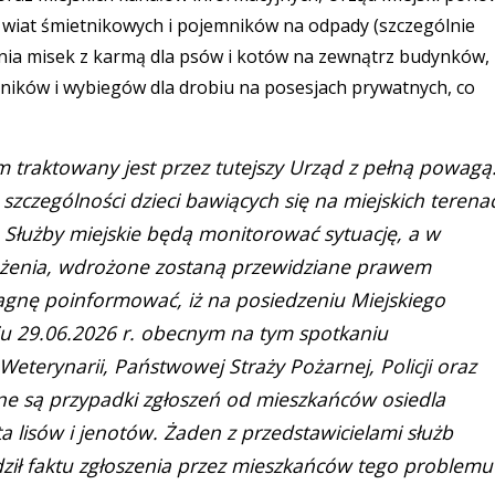
wiat śmietnikowych i pojemników na odpady (szczególnie
iania misek z karmą dla psów i kotów na zewnątrz budynków,
ików i wybiegów dla drobiu na posesjach prywatnych, co
 traktowany jest przez tutejszy Urząd z pełną powagą
zczególności dzieci bawiących się na miejskich terena
. Służby miejskie będą monitorować sytuację, a w
rożenia, wdrożone zostaną przewidziane prawem
gnę poinformować, iż na posiedzeniu Miejskiego
u 29.06.2026 r. obecnym na tym spotkaniu
terynarii, Państwowej Straży Pożarnej, Policji oraz
ane są przypadki zgłoszeń od mieszkańców osiedla
a lisów i jenotów. Żaden z przedstawicielami służb
ził faktu zgłoszenia przez mieszkańców tego problemu