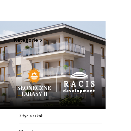
hare
Kategorie
Z życia miasta
Sport
Kultura
Wiadomości z regionu
Z życia szkół