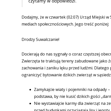
czytamy w odpowiedzi.
Dodajmy, że w czwartek (02.07) Urząd Miejski w
mediach społecznościowych. Jego treść poniżej:
Drodzy Suwalczanie!
Docierają do nas sygnały o coraz częstszej obecn
Zwierzęta te traktują tereny zabudowane jako ź
zachowania i zaniku lęku przed ludźmi. Dlatego
ograniczyć bytowanie dzikich zwierząt w sąsie
Zamykajcie wiaty i pojemniki na odpady –
podstawa, by nie kusić dzikich gości „da
Nie wystawiajcie karmy dla zwierząt na z
przed budynkami przyciągają lisy i jenoty