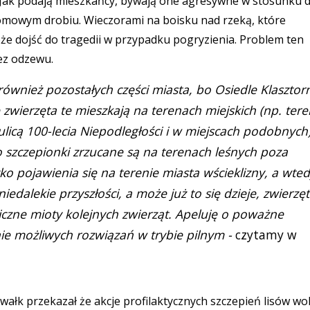
h. Jak podają mieszkańcy, bywają one agresywne w stosunku 
domowym drobiu. Wieczorami na boisku nad rzeką, które
może dojść do tragedii w przypadku pogryzienia. Problem ten
bez odzewu.
ównież pozostałych części miasta, bo Osiedle Klasztor
zwierzęta te mieszkają na terenach miejskich (np. ter
ulicą 100-lecia Niepodległości i w miejscach podobnych
 szczepionki zrzucane są na terenach leśnych poza
yko pojawienia się na terenie miasta wścieklizny, a wte
dalekie przyszłości, a może już to się dzieje, zwierzę
 liczne mioty kolejnych zwierząt. Apeluję o poważne
e możliwych rozwiązań w trybie pilnym -
czytamy w
ałk przekazał że akcje profilaktycznych szczepień lisów wo