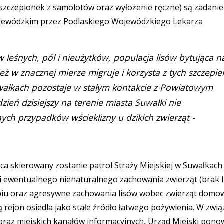
y szczepionek z samolotów oraz wyłożenie ręczne) są zadani
jewódzkim przez Podlaskiego Wojewódzkiego Lekarza
 leśnych, pól i nieużytków, populacja lisów bytująca n
eż w znacznej mierze migruje i korzysta z tych szczepie
uwałkach pozostaje w stałym kontakcie z Powiatowym
ień dzisiejszy na terenie miasta Suwałki nie
ch przypadków wścieklizny u dzikich zwierząt -
ca skierowany zostanie patrol Straży Miejskiej w Suwałkach
a i ewentualnego nienaturalnego zachowania zwierząt (brak 
biu oraz agresywne zachowania lisów wobec zwierząt domo
ą rejon osiedla jako stałe źródło łatwego pożywienia. W zwią
oraz miejskich kanałów informacyjnych, Urząd Miejski pono