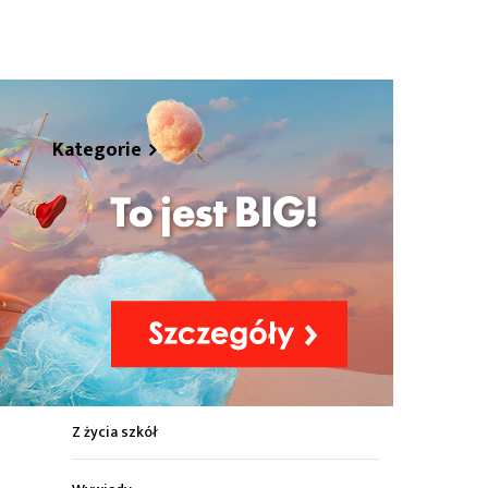
hare
Kategorie
Z życia miasta
Sport
Kultura
Wiadomości z regionu
Z życia szkół