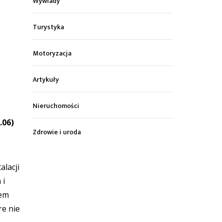
Wywiady
Turystyka
Motoryzacja
Artykuły
Nieruchomości
.06)
Zdrowie i uroda
alacji
 i
lem
re nie