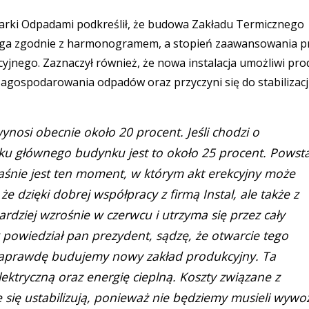
darki Odpadami podkreślił, że budowa Zakładu Termicznego
ga zgodnie z harmonogramem, a stopień zaawansowania p
jnego. Zaznaczył również, że nowa instalacja umożliwi pro
y zagospodarowania odpadów oraz przyczyni się do stabilizacj
nosi obecnie około 20 procent. Jeśli chodzi o
u głównego budynku jest to około 25 procent. Powsta
aśnie jest ten moment, w którym akt erekcyjny może
 dzięki dobrej współpracy z firmą Instal, ale także z
dziej wzrośnie w czerwcu i utrzyma się przez cały
jak powiedział pan prezydent, sądzę, że otwarcie tego
 naprawdę budujemy nowy zakład produkcyjny. Ta
ektryczną oraz energię cieplną. Koszty związane z
ę ustabilizują, ponieważ nie będziemy musieli wywoz