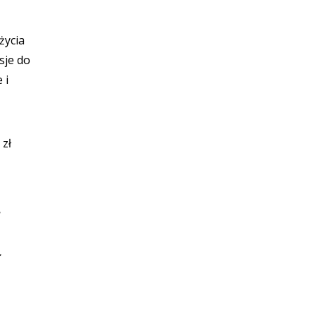
życia
sje do
 i
 zł