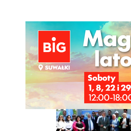
Strona główna
/
Wiadomości
/
Z życia miasta
/
Akt erekcy
Ścieżka
nawigacyjna
/
Z ŻYCIA MIASTA
09/06/2026
7 Komentarzy
Akt erekcyjny wmurowany na budowie s