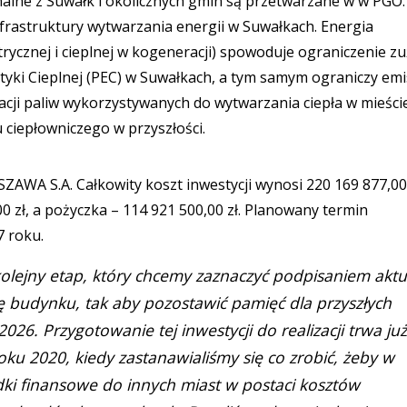
alne z Suwałk i okolicznych gmin są przetwarzane w w PGO.
nfrastruktury wytwarzania energii w Suwałkach. Energia
ycznej i cieplnej w kogeneracji) spowoduje ograniczenie zu
yki Cieplnej (PEC) w Suwałkach, a tym samym ograniczy emi
ji paliw wykorzystywanych do wytwarzania ciepła w mieście
ciepłowniczego w przyszłości.
WA S.A. Całkowity koszt inwestycji wynosi 220 169 877,00
0 zł, a pożyczka – 114 921 500,00 zł. Planowany termin
27 roku.
, kolejny etap, który chcemy zaznaczyć podpisaniem aktu
 budynku, tak aby pozostawić pamięć dla przyszłych
026. Przygotowanie tej inwestycji do realizacji trwa już
u 2020, kiedy zastanawialiśmy się co zrobić, żeby w
dki finansowe do innych miast w postaci kosztów