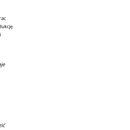
rac
dukcję
i
je
ić