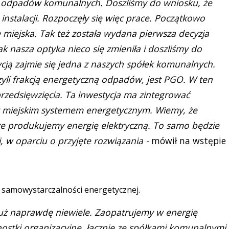
j odpadów komunalnych. Doszliśmy do wniosku, że
instalacji. Rozpoczęły się więc prace. Początkowo
te miejska. Tak też została wydana pierwsza decyzja
k nasza optyka nieco się zmieniła i doszliśmy do
tycją zajmie się jedna z naszych spółek komunalnych.
yli frakcją energetyczną odpadów, jest PGO. W ten
rzedsięwzięcia. Ta inwestycja ma zintegrować
 miejskim systemem energetycznym. Wiemy, że
że produkujemy energię elektryczną. To samo będzie
ji, w oparciu o przyjęte rozwiązania -
mówił na wstępie
u samowystarczalności energetycznej.
 już naprawdę niewiele. Zaopatrujemy w energię
nostki organizacyjne, łącznie ze spółkami komunalnymi.