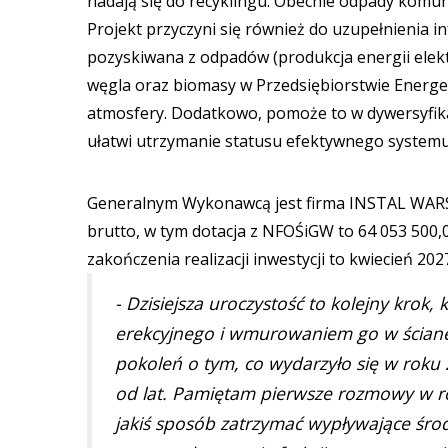
nadają się do recyklingu. Obecnie odpady komun
Projekt przyczyni się również do uzupełnienia i
pozyskiwana z odpadów (produkcja energii elektr
węgla oraz biomasy w Przedsiębiorstwie Energet
atmosfery. Dodatkowo, pomoże to w dywersyfikac
ułatwi utrzymanie statusu efektywnego systemu 
Generalnym Wykonawcą jest firma INSTAL WARSZA
brutto, w tym dotacja z NFOŚiGW to 64 053 500,0
zakończenia realizacji inwestycji to kwiecień 20
- Dzisiejsza uroczystość to kolejny krok
erekcyjnego i wmurowaniem go w ścianę
pokoleń o tym, co wydarzyło się w roku 2
od lat. Pamiętam pierwsze rozmowy w rok
jakiś sposób zatrzymać wypływające śro