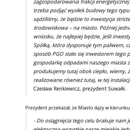
zagospodarowania frakcji energetyczne
trzeba podjąć wysiłek budowy tego typu 
sądziliśmy, że będzie to inwestycja stric
środowiskowa – na miasto. Później jedna
wniosku, że najlepiej będzie, jeśli inwes
Spółką, która dysponuje tym paliwem, cz
sposób PGO stało się inwestorem tego p
gospodarkę odpadami naszego miasta z
produkujemy tutaj obok ciepło, wiemy, 
realizowane również tutaj, w tej instalac
Czesław Renkiewicz, prezydent Suwałk.
Prezydent przekazał, że Miasto dąży w kierunk
- Do osiągnięcia tego celu brakuje nam
elektryczną wszystkie nasze miejskie jed