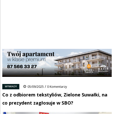
Strona główna
/
Wiadomości
/
Wywiady
/
Ścieżka
Co z odbiorem tekstyliów, Zielone Suwałki, na co prezydent zagłosuje
w SBO?
nawigacyjna
Facebook
Pinterest
Tumblr
Reddit
Share
0
/
WYWIADY
05/09/2025
0 Komentarzy
Co z odbiorem tekstyliów, Zielone Suwałki, na
co prezydent zagłosuje w SBO?