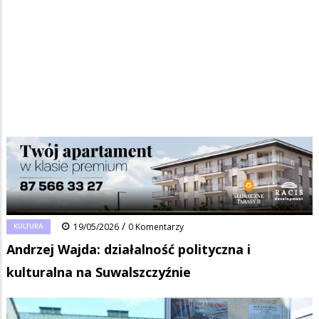
Strona główna
/
Wiadomości
/
Kultura
/
Ścieżka
Andrzej Wajda: działalność polityczna i kulturalna na Suwalszczyźnie
nawigacyjna
Facebook
Pinterest
Tumblr
Reddit
Share
0
/
KULTURA
19/05/2026
0 Komentarzy
Andrzej Wajda: działalność polityczna i
kulturalna na Suwalszczyźnie