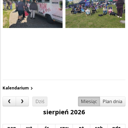
Kalendarium
Dziś
Miesiąc
Plan dnia
sierpień 2026
pon
wt
śr
czw
pt
sob
ndz