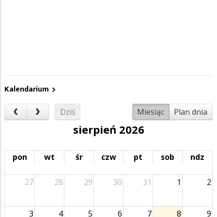
Kalendarium
Dziś
Miesiąc
Plan dnia
sierpień 2026
pon
wt
śr
czw
pt
sob
ndz
27
28
29
30
31
1
2
3
4
5
6
7
8
9