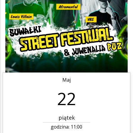
Maj
22
piątek
godzina:
11:00