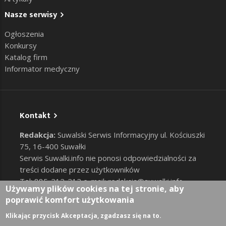
Nasze serwisy
Ogłoszenia
Konkursy
Katalog firm
Informator medyczny
Kontakt
Redakcja:
Suwalski Serwis Informacyjny ul. Kościuszki
75, 16-400 Suwałki
Serwis Suwalki.info nie ponosi odpowiedzialności za
treści dodane przez użytkowników
Tel: 885-212-212 e-mail:
redakcja@suwalki.info
,
Używamy plików cookies na tej stronie, aby
reklama@suwalki.info
poprawić komfort użytkowania
RODO
|
Cookies
Zaloguj
Klikając przycisk Akceptacja, zgadzasz się na to.
User account menu