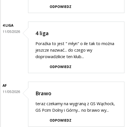
ODPOWIEDZ
4 LIGA
11/05/2026
4 liga
Porażka to jest " młyn" o ile tak to można
jeszcze nazwać... do czego wy
doprowadzilicie ten klub...
ODPOWIEDZ
AF
11/05/2026
Brawo
teraz czekamy na wygraną z GS Wąchock,
GS Pcim Dolny i Górny... no brawo wy...
ODPOWIEDZ