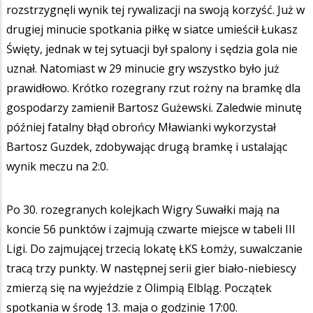
rozstrzygnęli wynik tej rywalizacji na swoją korzyść. Już w
drugiej minucie spotkania piłkę w siatce umieścił Łukasz
Święty, jednak w tej sytuacji był spalony i sędzia gola nie
uznał. Natomiast w 29 minucie gry wszystko było już
prawidłowo. Krótko rozegrany rzut rożny na bramkę dla
gospodarzy zamienił Bartosz Gużewski. Zaledwie minutę
później fatalny błąd obrońcy Mławianki wykorzystał
Bartosz Guzdek, zdobywając drugą bramkę i ustalając
wynik meczu na 2:0.
Po 30. rozegranych kolejkach Wigry Suwałki mają na
koncie 56 punktów i zajmują czwarte miejsce w tabeli III
Ligi. Do zajmującej trzecią lokatę ŁKS Łomży, suwalczanie
tracą trzy punkty. W następnej serii gier biało-niebiescy
zmierzą się na wyjeździe z Olimpią Elbląg. Początek
spotkania w środę 13. maja o godzinie 17:00.