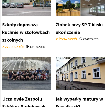
Szkoły doposażą
Żłobek przy SP 7 bliski
kuchnie w stołówkach
ukończenia
szkolnych
Z ŻYCIA SZKÓŁ
22/07/2026
Z ŻYCIA SZKÓŁ
30/07/2026
Uczniowie Zespołu
Jak wypadły matury w
Szkół nr 6 zdobywali
Suwałkach?