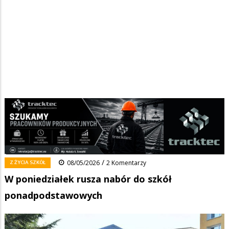
Strona główna
/
Wiadomości
/
Z życia szkół
/
Ścieżka
W poniedziałek rusza nabór do szkół ponadpodstawowych
nawigacyjna
Facebook
Pinterest
Tumblr
Reddit
Share
0
/
Z ŻYCIA SZKÓŁ
08/05/2026
2 Komentarzy
W poniedziałek rusza nabór do szkół
ponadpodstawowych