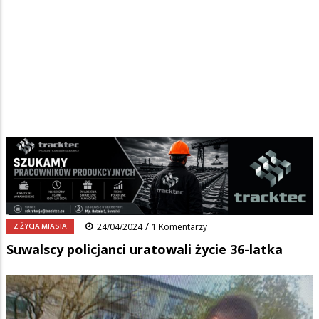
Strona główna
/
Wiadomości
/
Z życia miasta
/
Ścieżka
Suwalscy policjanci uratowali życie 36-latka
nawigacyjna
Facebook
Pinterest
Tumblr
Reddit
Share
0
/
Z ŻYCIA MIASTA
24/04/2024
1 Komentarzy
Suwalscy policjanci uratowali życie 36-latka