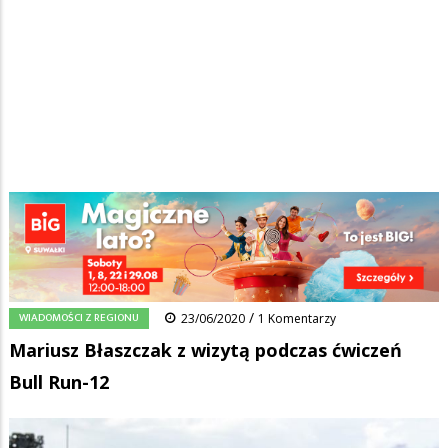
Strona główna
/
Wiadomości
/
Wiadomości z regionu
/
Ścieżka
Mariusz Błaszczak z wizytą podczas ćwiczeń Bull Run-12
nawigacyjna
Facebook
Pinterest
Tumblr
Reddit
Share
0
/
WIADOMOŚCI Z REGIONU
23/06/2020
1 Komentarzy
Mariusz Błaszczak z wizytą podczas ćwiczeń
Bull Run-12