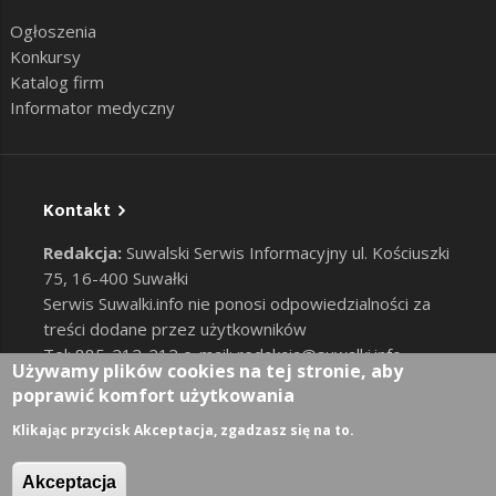
Ogłoszenia
Konkursy
Katalog firm
Informator medyczny
Kontakt
Redakcja:
Suwalski Serwis Informacyjny ul. Kościuszki
75, 16-400 Suwałki
Serwis Suwalki.info nie ponosi odpowiedzialności za
treści dodane przez użytkowników
Tel: 885-212-212 e-mail:
redakcja@suwalki.info
,
Używamy plików cookies na tej stronie, aby
reklama@suwalki.info
poprawić komfort użytkowania
RODO
|
Cookies
Zaloguj
Klikając przycisk Akceptacja, zgadzasz się na to.
User account menu
Akceptacja