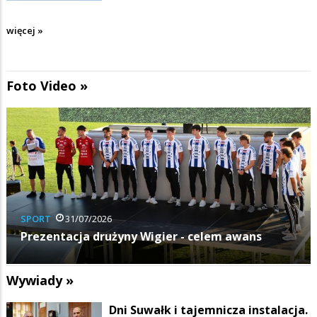
więcej »
Foto Video »
Z ŻYCIA MIASTA
25/07/2026
Pierwszy dzień Suwalskiego Jarmarku Folkloru i
Smaku
Wywiady »
Dni Suwałk i tajemnicza instalacja.