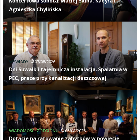
Koncertowa sobota: Maciej Skiba, Kaeyra i
Agnieszka Chylińska
WYWIADY
07/08/2026
Dni Suwałk i tajemnicza instalacja. Spalarnia w
PEC, prace przy kanalizacji deszczowej
WIADOMOŚCI Z REGIONU
06/08/2026
Dotacje na ratowanie zabytków w powiecie