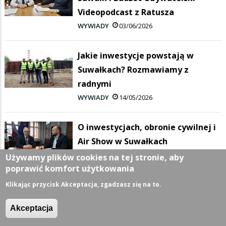
Videopodcast z Ratusza
WYWIADY
03/06/2026
Jakie inwestycje powstają w
Suwałkach? Rozmawiamy z
radnymi
WYWIADY
14/05/2026
O inwestycjach, obronie cywilnej i
Air Show w Suwałkach
WYWIADY
08/05/2026
Używamy plików cookies na tej stronie, aby
poprawić komfort użytkowania
Klikając przycisk Akceptacja, zgadzasz się na to.
więcej »
Akceptacja