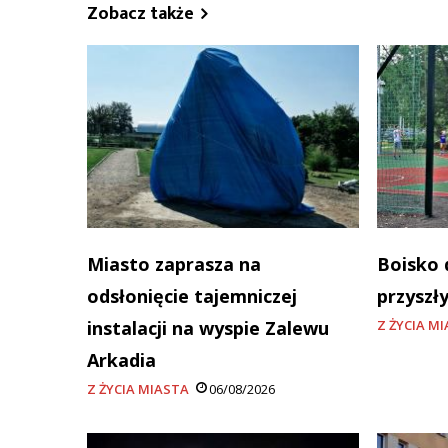
Zobacz także
Miasto zaprasza na
Boisko 
odsłonięcie tajemniczej
przyszł
instalacji na wyspie Zalewu
Z ŻYCIA M
Arkadia
Z ŻYCIA MIASTA
06/08/2026