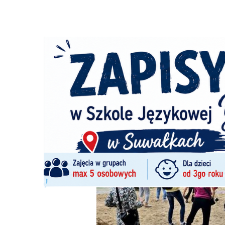
Strona główna
/
Wiadomości
/
Z życia miasta
/
Zabawa nad
Ścieżka
nawigacyjna
/
Z ŻYCIA MIASTA
04/07/2026
0 Komentarzy
Zabawa nad Zalewem Arkadia w rytmach