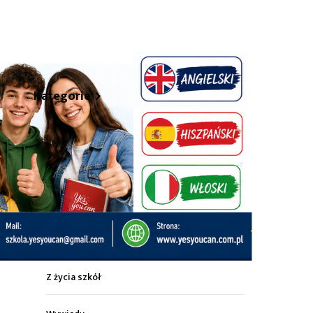
hare
Kategorie
Z życia miasta
Sport
Kultura
Wiadomości z regionu
Z życia szkół