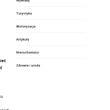
Wywiady
Turystyka
Motoryzacja
Artykuły
Nieruchomości
iet
Zdrowie i uroda
ęć
to