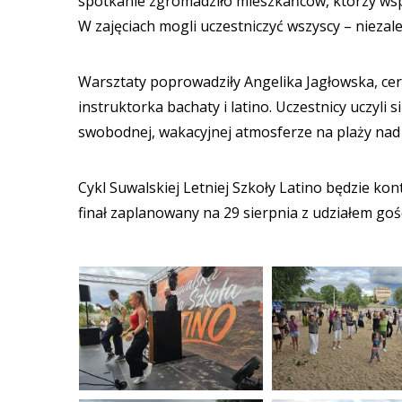
spotkanie zgromadziło mieszkańców, którzy ws
W zajęciach mogli uczestniczyć wszyscy – nieza
Warsztaty poprowadziły Angelika Jagłowska, cer
instruktorka bachaty i latino. Uczestnicy uczyli 
swobodnej, wakacyjnej atmosferze na plaży nad
Cykl Suwalskiej Letniej Szkoły Latino będzie ko
finał zaplanowany na 29 sierpnia z udziałem gośc