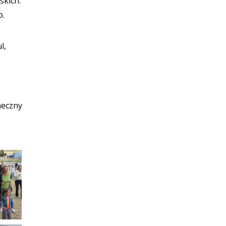
skich.
o.
l,
neczny