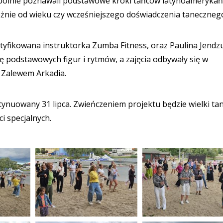
pólnie poznawali podstawowe kroki tańców latynoamerykań
leżnie od wieku czy wcześniejszego doświadczenia taneczneg
tyfikowana instruktorka Zumba Fitness, oraz Paulina Jendzu
się podstawowych figur i rytmów, a zajęcia odbywały się w
 Zalewem Arkadia.
ntynuowany 31 lipca. Zwieńczeniem projektu będzie wielki ta
i specjalnych.