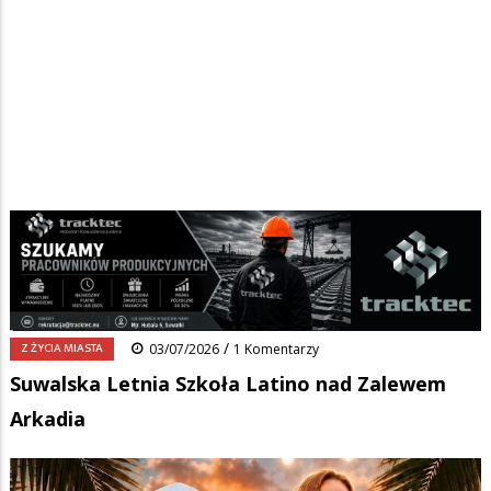
Strona główna
/
Wiadomości
/
Z życia miasta
/
Ścieżka
Suwalska Letnia Szkoła Latino nad Zalewem Arkadia
nawigacyjna
Facebook
Pinterest
Tumblr
Reddit
Share
0
/
Z ŻYCIA MIASTA
03/07/2026
1 Komentarzy
Suwalska Letnia Szkoła Latino nad Zalewem
Arkadia