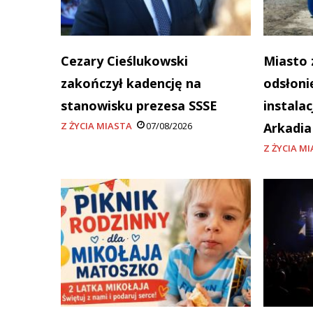
Cezary Cieślukowski
Miasto 
zakończył kadencję na
odsłoni
stanowisku prezesa SSSE
instala
Z ŻYCIA MIASTA
07/08/2026
Arkadi
Z ŻYCIA M