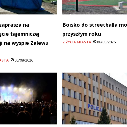
zaprasza na
Boisko do streetballa m
ęcie tajemniczej
przyszłym roku
cji na wyspie Zalewu
Z ŻYCIA MIASTA
06/08/2026
a
IASTA
06/08/2026