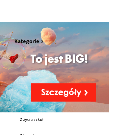
hare
Kategorie
Z życia miasta
Sport
Kultura
Wiadomości z regionu
Z życia szkół