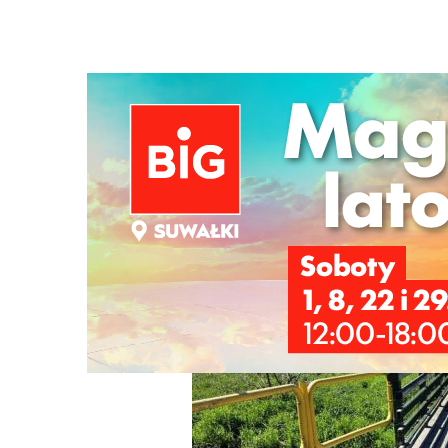
Strona główna
/
Wiadomości
/
Z życia miasta
/
Stan mostk
Ścieżka
nawigacyjna
/
Z ŻYCIA MIASTA
02/06/2026
0 Komentarzy
Stan mostka nad Czarną Hańczą do po