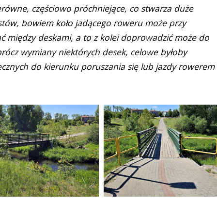
erówne, częściowo próchniejące, co stwarza duże
ystów, bowiem koło jadącego roweru może przy
ąć między deskami, a to z kolei doprowadzić może do
prócz wymiany niektórych desek, celowe byłoby
ecznych do kierunku poruszania się lub jazdy rowerem 