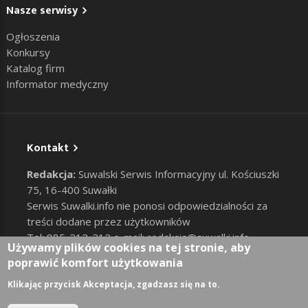
Nasze serwisy
Ogłoszenia
Konkursy
Katalog firm
Informator medyczny
Kontakt
Redakcja:
Suwalski Serwis Informacyjny ul. Kościuszki
75, 16-400 Suwałki
Serwis Suwalki.info nie ponosi odpowiedzialności za
treści dodane przez użytkowników
Tel: 885-212-212 e-mail:
redakcja@suwalki.info
,
Używamy plików cookies na tej stronie, aby
reklama@suwalki.info
poprawić komfort użytkowania
RODO
|
Cookies
Zaloguj
Klikając przycisk Akceptacja, zgadzasz się na to.
User account menu