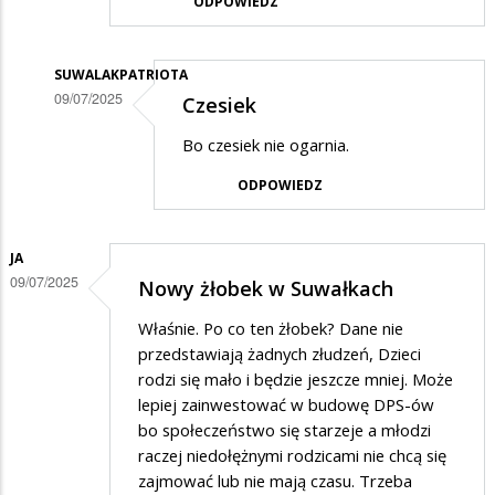
ODPOWIEDZ
SUWALAKPATRIOTA
09/07/2025
Czesiek
Dodane
Bo czesiek nie ogarnia.
przez
ODPOWIEDZ
Obywatel
w
odpowiedzi
JA
09/07/2025
Nowy żłobek w Suwałkach
na
Dzieci
Właśnie. Po co ten żłobek? Dane nie
coraz
przedstawiają żadnych złudzeń, Dzieci
rodzi się mało i będzie jeszcze mniej. Może
mniej
lepiej zainwestować w budowę DPS-ów
bo społeczeństwo się starzeje a młodzi
raczej niedołężnymi rodzicami nie chcą się
zajmować lub nie mają czasu. Trzeba