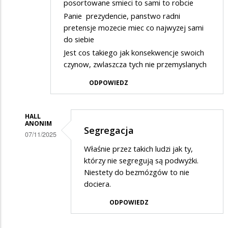
posortowane smieci to sami to robcie
Panie prezydencie, panstwo radni
pretensje mozecie miec co najwyzej sami
do siebie
Jest cos takiego jak konsekwencje swoich
czynow, zwlaszcza tych nie przemyslanych
ODPOWIEDZ
HALL
ANONIM
Segregacja
07/11/2025
Dodane
Właśnie przez takich ludzi jak ty,
którzy nie segregują są podwyżki.
przez
Niestety do bezmózgów to nie
Anonymous
dociera.
w
ODPOWIEDZ
odpowiedzi
na