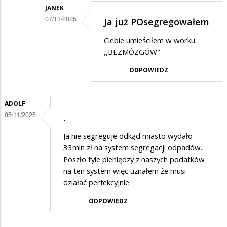
JANEK
Po
07/11/2025
Ja już POsegregowałem
ostatniej
Dodane
waszej
Ciebie umieściłem w worku
przez
,,BEZMÓZGÓW"
podwyzce
Hall
za
ODPOWIEDZ
Anonim
smieci
w
przestalem
ADOLF
odpowiedzi
je
05/11/2025
.
na
segregowac
Segregacja
Ja nie segreguje odkąd miasto wydało
33mln zł na system segregacji odpadów.
Poszło tyle pieniędzy z naszych podatków
na ten system więc uznałem że musi
działać perfekcyjnie
ODPOWIEDZ