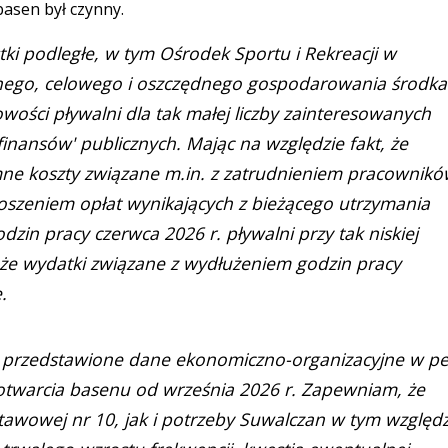
basen był czynny.
tki podległe, w tym Ośrodek Sportu i Rekreacji w
nego, celowego i oszczędnego gospodarowania środk
ości pływalni dla tak małej liczby zainteresowanych
finansów' publicznych. Mając na względzie fakt, że
e koszty związane m.in. z zatrudnieniem pracownik
oszeniem opłat wynikających z bieżącego utrzymania
zin pracy czerwca 2026 r. pływalni przy tak niskiej
 że wydatki związane z wydłużeniem godzin pracy
.
 przedstawione dane ekonomiczno-organizacyjne w pe
 otwarcia basenu od września 2026 r. Zapewniam, że
tawowej nr 10, jak i potrzeby Suwalczan w tym względz