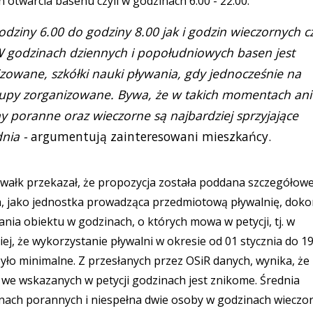
 otwarcia basenu czyli w godzinach 6.00 - 22.00.
odziny 6.00 do godziny 8.00 jak i godzin wieczornych cz
 W godzinach dziennych i popołudniowych basen jest
izowane, szkółki nauki pływania, gdy jednocześnie na
e grupy zorganizowane. Bywa, że w takich momentach ani
ny poranne oraz wieczorne są najbardziej sprzyjające
dnia -
argumentują zainteresowani mieszkańcy.
wałk przekazał, że propozycja została poddana szczegółowe
ch, jako jednostka prowadząca przedmiotową pływalnię, doko
ia obiektu w godzinach, o których mowa w petycji, tj. w
iej, że wykorzystanie pływalni w okresie od 01 stycznia do 1
ło minimalne. Z przesłanych przez OSiR danych, wynika, że
 we wskazanych w petycji godzinach jest znikome. Średnia
inach porannych i niespełna dwie osoby w godzinach wieczo