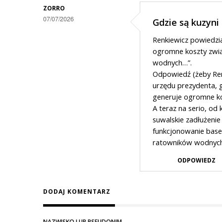
ZORRO
07/07/2026
Gdzie są kuzyni
Renkiewicz powiedzia
ogromne koszty zwią
wodnych…”.
Odpowiedź (żeby Ren
urzędu prezydenta, 
generuje ogromne k
A teraz na serio, od
suwalskie zadłużenie
funkcjonowanie basen
ratowników wodnych
ODPOWIEDZ
DODAJ KOMENTARZ
NAZWISKO LUB PSEUDONIM