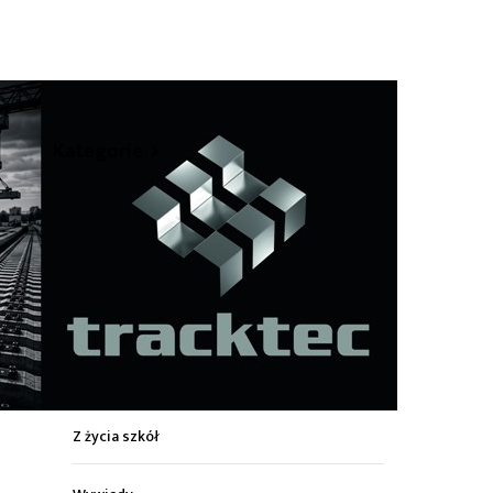
hare
Kategorie
Z życia miasta
Sport
Kultura
Wiadomości z regionu
Z życia szkół