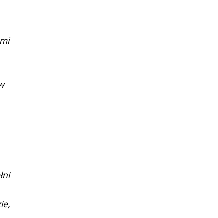
ami
ów
łni
ie,