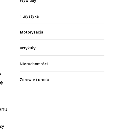
Wywiady
Turystyka
Motoryzacja
Artykuły
Nieruchomości
o
Zdrowie i uroda
ię
enu
zy