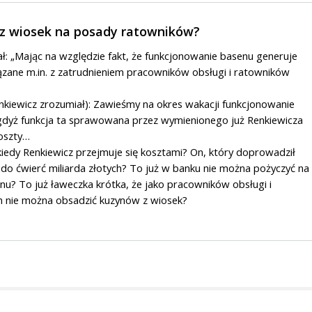
 z wiosek na posady ratowników?
ł: „Mając na względzie fakt, że funkcjonowanie basenu generuje
zane m.in. z zatrudnieniem pracowników obsługi i ratowników
kiewicz zrozumiał): Zawieśmy na okres wakacji funkcjonowanie
gdyż funkcja ta sprawowana przez wymienionego już Renkiewicza
oszty…
 kiedy Renkiewicz przejmuje się kosztami? On, który doprowadził
 do ćwierć miliarda złotych? To już w banku nie można pożyczyć na
u? To już ławeczka krótka, że jako pracowników obsługi i
 nie można obsadzić kuzynów z wiosek?