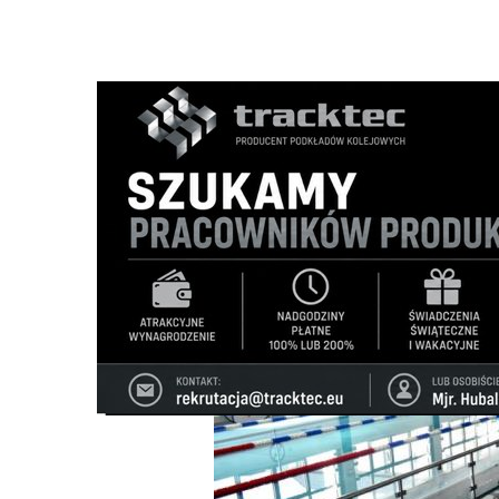
Strona główna
/
Wiadomości
/
Z życia miasta
/
Godziny ot
Ścieżka
nawigacyjna
/
Z ŻYCIA MIASTA
06/07/2026
2 Komentarzy
Godziny otwarcia basenu skrócone. Pre