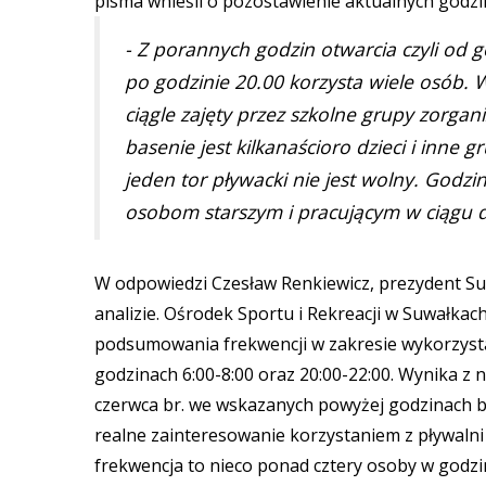
pisma wnieśli o pozostawienie aktualnych godzin
- Z porannych godzin otwarcia czyli od g
po godzinie 20.00 korzysta wiele osób.
ciągle zajęty przez szkolne grupy zorgan
basenie jest kilkanaścioro dzieci i inn
jeden tor pływacki nie jest wolny. Godzi
osobom starszym i pracującym w ciągu 
W odpowiedzi Czesław Renkiewicz, prezydent Su
analizie. Ośrodek Sportu i Rekreacji w Suwałka
podsumowania frekwencji w zakresie wykorzystan
godzinach 6:00-8:00 oraz 20:00-22:00. Wynika z n
czerwca br. we wskazanych powyżej godzinach by
realne zainteresowanie korzystaniem z pływalni
frekwencja to nieco ponad cztery osoby w godz