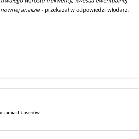
rwałego wzrostu frekwencji, kwestia ewentualnej
nownej analizie -
przekazał w odpowiedzi włodarz.
ki zamiast basenów