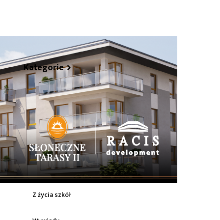
hare
Kategorie
Z życia miasta
Sport
Kultura
Wiadomości z regionu
Z życia szkół