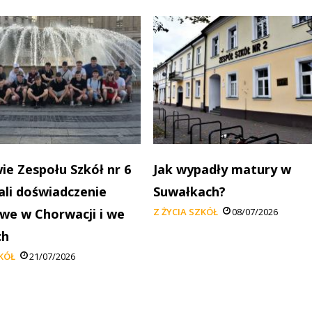
ie Zespołu Szkół nr 6
Jak wypadły matury w
li doświadczenie
Suwałkach?
e w Chorwacji i we
Z ŻYCIA SZKÓŁ
08/07/2026
ch
ZKÓŁ
21/07/2026