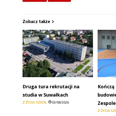
Zobacz także
Druga tura rekrutacji na
Kończą 
studia w Suwałkach
budowie
Z ŻYCIA SZKÓŁ
03/08/2026
Zespole
Z ŻYCIA S