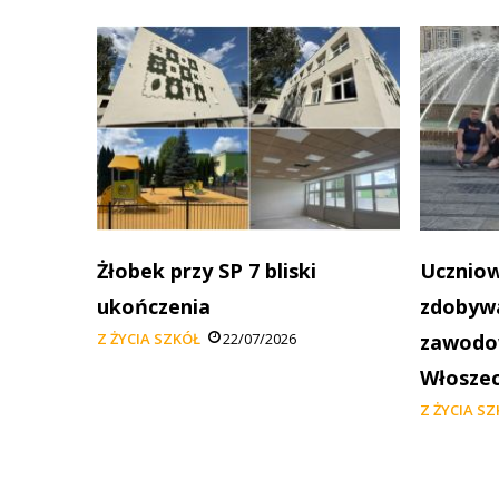
Żłobek przy SP 7 bliski
Uczniow
ukończenia
zdobywa
Z ŻYCIA SZKÓŁ
22/07/2026
zawodow
Włosze
Z ŻYCIA S