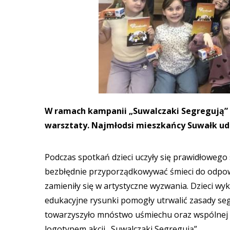
W ramach kampanii „Suwalczaki Segregują” 
warsztaty. Najmłodsi mieszkańcy Suwałk udo
Podczas spotkań dzieci uczyły się prawidłowego
bezbłędnie przyporządkowywać śmieci do odpow
zamieniły się w artystyczne wyzwania. Dzieci wyk
edukacyjne rysunki pomogły utrwalić zasady seg
towarzyszyło mnóstwo uśmiechu oraz wspólnej 
logotypem akcji „Suwalczaki Segregują”.