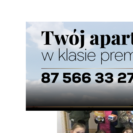
Strona główna
/
Wiadomości
/
Z życia szkół
/
Suwalscy uc
Ścieżka
nawigacyjna
/
Z ŻYCIA SZKÓŁ
02/06/2026
1 Komentarzy
Suwalscy uczniowie dbają o czyste mias