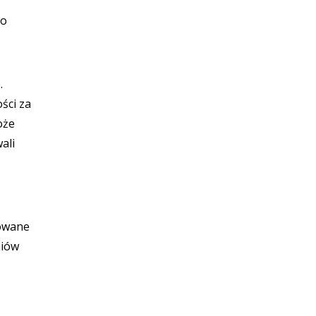
to
.
ści za
oże
ali
towane
niów