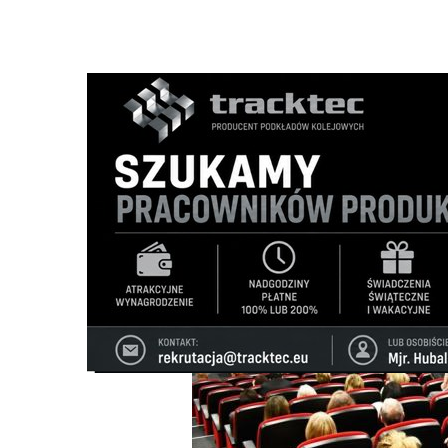
Strona główna
/
Wiadomości
/
Z życia szkół
/
Reforma26 
Ścieżka
nawigacyjna
/
Z ŻYCIA SZKÓŁ
08/05/2026
1 Komentarzy
Reforma26 - o zmianach w oświacie ro