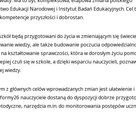
światy. Ma to być kompleksowa, etapowa zmiana polskiego
wo Edukacji Narodowej i Instytut Badań Edukacyjnych. Cel 
 kompetencje przyszłości i dobrostan.
zkół będą przygotowani do życia w zmieniającym się świecie
wanie wiedzy, ale także budowanie poczucia odpowiedzialno
 na kształtowanie sprawczości, która w dorosłym życiu pom
iej czuli się w szkole, a dzięki wsparciu nauczycieli, poznaw
ej wiedzy.
nym z głównych celów wprowadzanych zmian jest ułatwienie i
eformy26 nauczyciele dostaną do dyspozycji dobrze przygo
todyczne, narzędzia m.in. do monitorowania postępów ucz