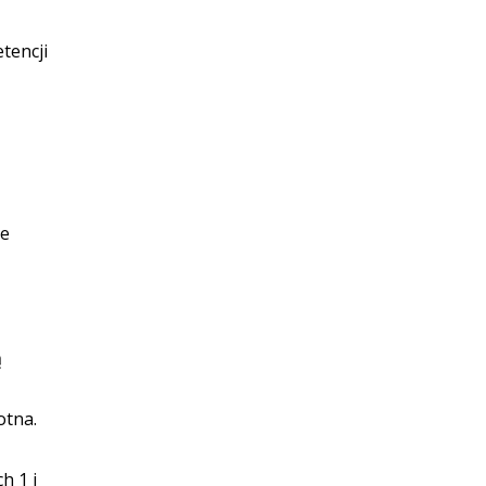
tencji
ne
ą
otna.
h 1 i