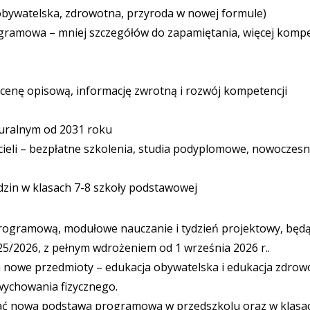
obywatelska, zdrowotna, przyroda w nowej formule)
gramowa – mniej szczegółów do zapamiętania, więcej kompe
ocenę opisową, informację zwrotną i rozwój kompetencji
uralnym od 2031 roku
cieli – bezpłatne szkolenia, studia podyplomowe, nowoczes
zin w klasach 7-8 szkoły podstawowej
ogramową, modułowe nauczanie i tydzień projektowy, będ
/2026, z pełnym wdrożeniem od 1 września 2026 r..
a nowe przedmioty – edukacja obywatelska i edukacja zdrow
ychowania fizycznego.
wać nowa podstawa programowa w przedszkolu oraz w klasac