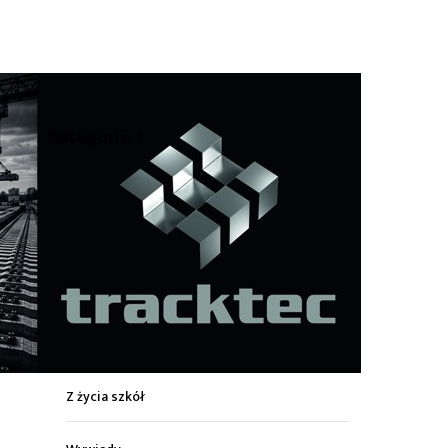
hare
Kategorie
Z życia miasta
Sport
Kultura
Wiadomości z regionu
Z życia szkół