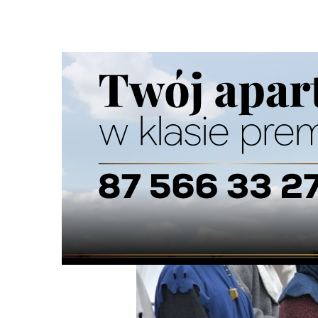
Strona główna
/
Wiadomości
/
Z życia miasta
/
Turniej Ryc
Ścieżka
nawigacyjna
/
Z ŻYCIA MIASTA
09/05/2026
0 Komentarzy
Turniej Rycerski o Pierścień Księżnej Da