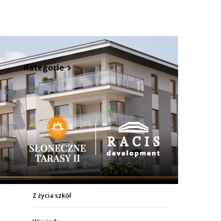
hare
Kategorie
Z życia miasta
Sport
Kultura
Wiadomości z regionu
Z życia szkół