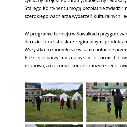
cykliczny projekt kulturalny, społeczny i edukac
Starego Kontynentu mogą bezpłatnie zwiedzić na
szerokiego wachlarza wydarzeń kulturalnych i e
W programie turnieju w Suwałkach przygotowano s
dla dzieci oraz stoiska z regionalnymi produktami.
Wszystko rozpoczęło się w samo południe przem
Później zobaczyć można było m.in. turniej bojowy
grupową, a na koniec koncert muzyki średniowi