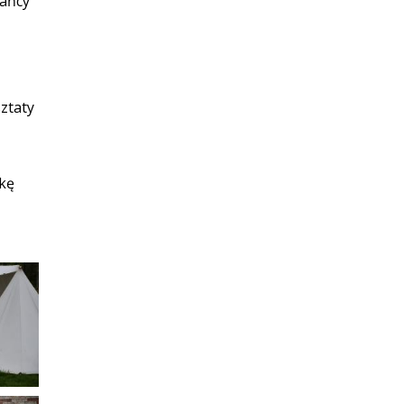
kańcy
ztaty
lkę