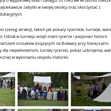
yjny o wyjątkowej skali i zasięgu: co roku we wrześniu miesz
jciekawsze zabytki w swojej okolicy oraz skorzystać z
dukacyjnych.
zereg atrakcji, takich jak pokazy rycerskie, turnieje, wars
 Udział w turnieju wzięli znani rycerze i pasjonaci historii.
arszem orszaków książęcych na Bulwary przy Starej Łaźni.
 dla niepełnoletnich, turniej rycerski, pokaz uzbrojenia, wa
ecznej w wykonaniu zespołu Viatores.