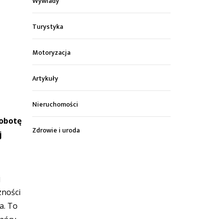
Wywiady
Turystyka
Motoryzacja
Artykuły
Nieruchomości
sobotę
Zdrowie i uroda
j
j
zności
a. To