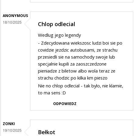
ANONYMOUS
18/10/2025
Chlop odlecial
Wedlug jego legendy
- Zdecydowana wiekszosc ludzi boi sie po
covidzie jezdzic autobusami, ze strachu
przesiedli sie na samochody swoje lub
specjalnie kupili za zaoszczedzone
pieniadze z biletow albo wola teraz ze
strachu chodzic po kilka km pieszo
Nie no chlop odlecial - tak bylo, nie klamie,
to ma sens :D
ODPOWIEDZ
ZONKI
19/10/2025
Bełkot