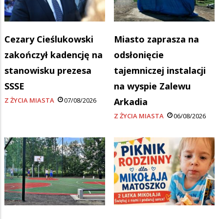
Cezary Cieślukowski
Miasto zaprasza na
zakończył kadencję na
odsłonięcie
stanowisku prezesa
tajemniczej instalacji
SSSE
na wyspie Zalewu
Z ŻYCIA MIASTA
07/08/2026
Arkadia
Z ŻYCIA MIASTA
06/08/2026