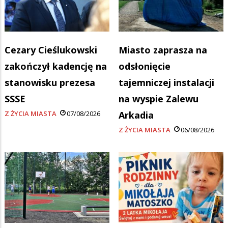
Cezary Cieślukowski
Miasto zaprasza na
zakończył kadencję na
odsłonięcie
stanowisku prezesa
tajemniczej instalacji
SSSE
na wyspie Zalewu
Z ŻYCIA MIASTA
07/08/2026
Arkadia
Z ŻYCIA MIASTA
06/08/2026