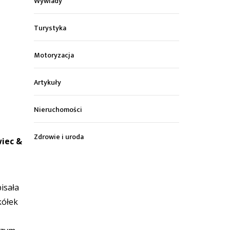
Wywiady
Turystyka
Motoryzacja
Artykuły
Nieruchomości
Zdrowie i uroda
wiec &
isała
kółek