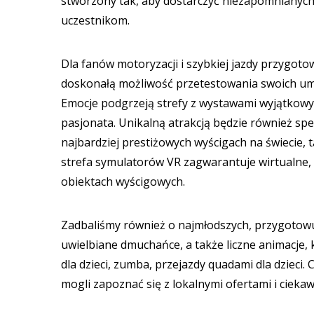
stworzony tak, aby dostarczyć niezapomnianyc
uczestnikom.
Dla fanów motoryzacji i szybkiej jazdy przygot
doskonałą możliwość przetestowania swoich umi
Emocje podgrzeją strefy z wystawami wyjątkow
pasjonata. Unikalną atrakcją będzie również spe
najbardziej prestiżowych wyścigach na świecie, 
strefa symulatorów VR zagwarantuje wirtualne, a
obiektach wyścigowych.
Zadbaliśmy również o najmłodszych, przygotowu
uwielbiane dmuchańce, a także liczne animacje,
dla dzieci, zumba, przejazdy quadami dla dzieci.
mogli zapoznać się z lokalnymi ofertami i ciek