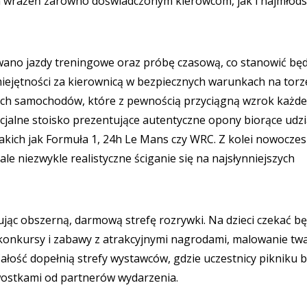
h wrażeń zarówno doświadczonym kierowcom, jak i najmłod
owano jazdy treningowe oraz próbę czasową, co stanowić będ
ejętności za kierownicą w bezpiecznych warunkach na torz
ych samochodów, które z pewnością przyciągną wzrok każd
cjalne stoisko prezentujące autentyczne opony biorące udzi
takich jak Formuła 1, 24h Le Mans czy WRC. Z kolei nowocze
le niezwykle realistyczne ściganie się na najsłynniejszych
jąc obszerną, darmową strefę rozrywki. Na dzieci czekać b
 konkursy i zabawy z atrakcyjnymi nagrodami, malowanie tw
 Całość dopełnią strefy wystawców, gdzie uczestnicy pikniku 
awostkami od partnerów wydarzenia.