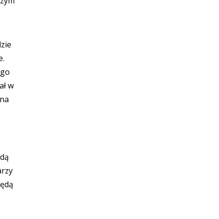
szym
zie
e.
ego
ał w
sna
ędą
arzy
będą