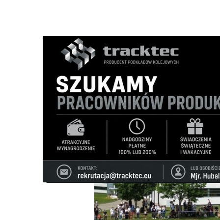
Strona główna
/
Wiadomości
/
Motoryzacja
/
Święto motor
Ścieżka
nawigacyjna
/
MOTORYZACJA
05/06/2026
0 Komentarzy
Święto motoryzacji i rodzinny piknik w Z