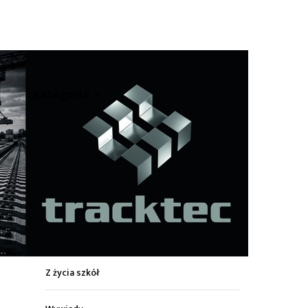
hare
Kategorie
Z życia miasta
Sport
Kultura
Wiadomości z regionu
Z życia szkół