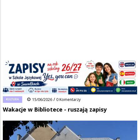
Strona główna
/
Wiadomości
/
Kultura
/
Ścieżka
Wakacje w Bibliotece - ruszają zapisy
nawigacyjna
Facebook
Pinterest
Tumblr
Reddit
Share
0
/
KULTURA
15/06/2026
0 Komentarzy
Wakacje w Bibliotece - ruszają zapisy