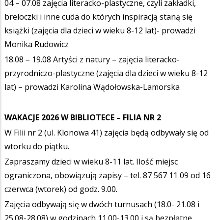
04 – 07.08 zajęcia literacko-plastyczne, czyli zakładki,
breloczki i inne cuda do których inspiracją staną się
książki (zajęcia dla dzieci w wieku 8-12 lat)- prowadzi
Monika Rudowicz
18.08 – 19.08 Artyści z natury – zajęcia literacko-
przyrodniczo-plastyczne (zajęcia dla dzieci w wieku 8-12
lat) – prowadzi Karolina Wądołowska-Lamorska
WAKACJE 2026 W BIBLIOTECE –
FILIA NR 2
W Filii nr 2 (ul. Klonowa 41) zajęcia będą odbywały się od
wtorku do piątku.
Zapraszamy dzieci w wieku 8-11 lat. Ilość miejsc
ograniczona, obowiązują zapisy – tel. 87 567 11 09 od 16
czerwca (wtorek) od godz. 9.00.
Zajęcia odbywają się w dwóch turnusach (18.0- 21.08 i
25.08-28.08) w godzinach 11.00-13.00 i są bezpłatne.