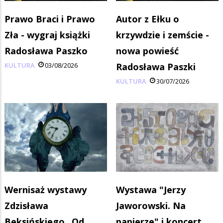
Prawo Braci i Prawo
Autor z Ełku o
Zła - wygraj książki
krzywdzie i zemście -
Radosława Paszko
nowa powieść
KULTURA
03/08/2026
Radosława Paszki
KULTURA
30/07/2026
Wernisaż wystawy
Wystawa "Jerzy
Zdzisława
Jaworowski. Na
Beksińskiego „Od
papierze" i koncert