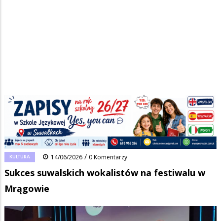
Strona główna
/
Wiadomości
/
Kultura
/
Ścieżka
Sukces suwalskich wokalistów na festiwalu w Mrągowie
nawigacyjna
Facebook
Pinterest
Tumblr
Reddit
Share
0
/
KULTURA
14/06/2026
0 Komentarzy
Sukces suwalskich wokalistów na festiwalu w
Mrągowie