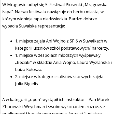
W Mrągowie odbył się 5. Festiwal Piosenki „Mrągowska
Łapa”. Nazwa festiwalu nawiązuje do herbu miasta, w
którym widnieje łapa niedźwiedzia. Bardzo dobrze
wypadła Suwalska reprezentacja:
1. miejsce zajęła Ani Wojno z SP 6 w Suwałkach w
kategorii uczniów szkół podstawowych/ harcerzy,
1. miejsce w zespołach młodszych wyśpiewały
„Beciaki” w składzie Ania Wojno, Laura Wyżlańska i
Luiza Kołosza.
2. miejsce w kategorii solistów starszych zajęła
Julia Bigielis.
A w kategorii „open” wystąpił ich instruktor - Pan Marek
Zborowski-Weychman i swoim wykonaniem rozruszał
publiczność i jury do tego stopnia, że zajął 1. miejsce.