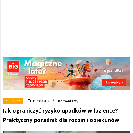
Strona główna
/
Wiadomości
/
Artykuły
/
Ścieżka
Jak ograniczyć ryzyko upadków w łazience? Praktyczny poradnik dla
rodzin i opiekunów
nawigacyjna
Facebook
Pinterest
Tumblr
Reddit
Share
0
/
ARTYKUŁY
15/06/2026
0 Komentarzy
Jak ograniczyć ryzyko upadków w łazience?
Praktyczny poradnik dla rodzin i opiekunów