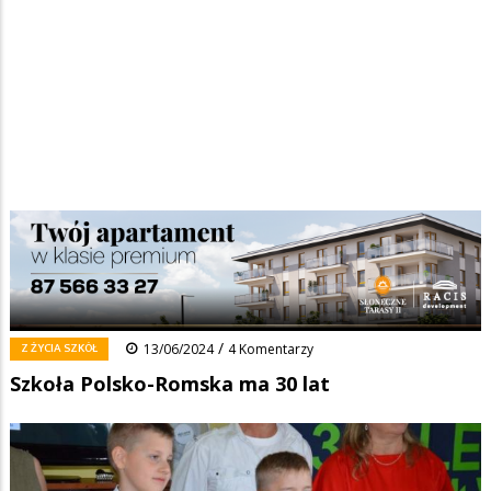
Strona główna
/
Wiadomości
/
Z życia szkół
/
Ścieżka
Szkoła Polsko-Romska ma 30 lat
nawigacyjna
Facebook
Pinterest
Tumblr
Reddit
Share
0
/
Z ŻYCIA SZKÓŁ
13/06/2024
4 Komentarzy
Szkoła Polsko-Romska ma 30 lat