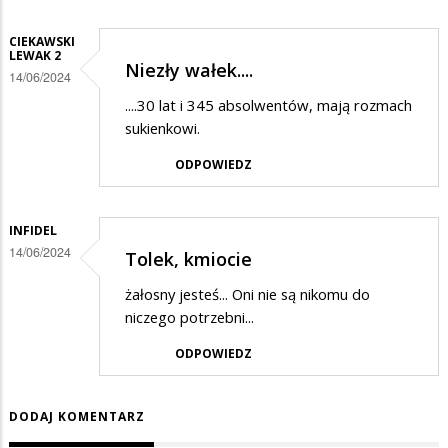
odpowiedzi
na
CIEKAWSKI
LEWAK 2
A
Niezły wałek....
14/06/2024
ten
....30 lat i 345 absolwentów, mają rozmach
w
sukienkowi.
sukience
ODPOWIEDZ
…
INFIDEL
14/06/2024
Tolek, kmiocie
żałosny jesteś... Oni nie są nikomu do
niczego potrzebni...
ODPOWIEDZ
DODAJ KOMENTARZ