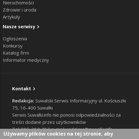
Nieruchomości
Zdrowie i uroda
Artykuły
Nasze serwisy
Ogłoszenia
Konkursy
Katalog firm
Informator medyczny
Kontakt
Redakcja:
Suwalski Serwis Informacyjny ul. Kościuszki
75, 16-400 Suwałki
Serwis Suwalki.info nie ponosi odpowiedzialności za
treści dodane przez użytkowników
Tel: 885-212-212 e-mail:
redakcja@suwalki.info
,
Używamy plików cookies na tej stronie, aby
reklama@suwalki.info