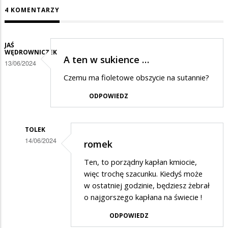
4 KOMENTARZY
JAŚ
WĘDROWNICZEK
A ten w sukience …
13/06/2024
Czemu ma fioletowe obszycie na sutannie?
ODPOWIEDZ
TOLEK
14/06/2024
romek
Dodane
Ten, to porządny kapłan kmiocie,
przez
więc trochę szacunku. Kiedyś może
Jaś
w ostatniej godzinie, będziesz żebrał
o najgorszego kapłana na świecie !
Wędrowniczek
w
ODPOWIEDZ