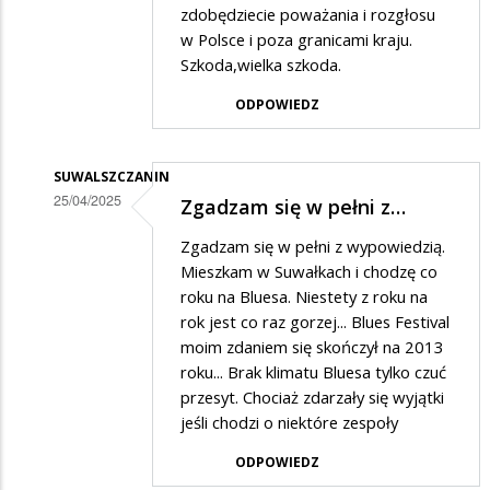
zdobędziecie poważania i rozgłosu
umiera.
w Polsce i poza granicami kraju.
Szkoda,wielka szkoda.
ODPOWIEDZ
SUWALSZCZANIN
25/04/2025
Zgadzam się w pełni z…
Dodane
Zgadzam się w pełni z wypowiedzią.
przez
Mieszkam w Suwałkach i chodzę co
Ada
roku na Bluesa. Niestety z roku na
rok jest co raz gorzej... Blues Festival
w
moim zdaniem się skończył na 2013
odpowiedzi
roku... Brak klimatu Bluesa tylko czuć
na
przesyt. Chociaż zdarzały się wyjątki
SBF
jeśli chodzi o niektóre zespoły
umiera.
ODPOWIEDZ