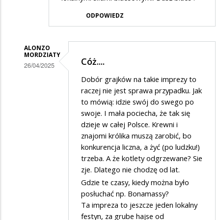
ODPOWIEDZ
ALONZO
MORDZIATY
Cóż....
26/04/2025
Dodane
Dobór grajków na takie imprezy to
raczej nie jest sprawa przypadku. Jak
przez
to mówią: idzie swój do swego po
Mamoniowa
swoje. I mała pociecha, że tak się
w
dzieje w całej Polsce. Krewni i
znajomi królika muszą zarobić, bo
odpowiedzi
konkurencja liczna, a żyć (po ludzku!)
na
trzeba. A że kotlety odgrzewane? Sie
??
zje. Dlatego nie chodzę od lat.
Gdzie te czasy, kiedy można było
posłuchać np. Bonamassy?
Ta impreza to jeszcze jeden lokalny
festyn, za grube hajse od