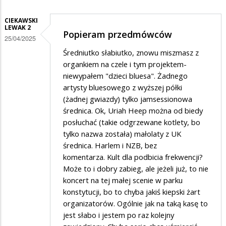
CIEKAWSKI
LEWAK 2
Popieram przedmówców
25/04/2025
Średniutko słabiutko, znowu miszmasz z
organkiem na czele i tym projektem-
niewypałem "dzieci bluesa". Żadnego
artysty bluesowego z wyższej półki
(żadnej gwiazdy) tylko jamsessionowa
średnica. Ok, Uriah Heep można od biedy
posłuchać (takie odgrzewane kotlety, bo
tylko nazwa została) małolaty z UK
średnica. Harlem i NZB, bez
komentarza. Kult dla podbicia frekwencji?
Może to i dobry zabieg, ale jeżeli już, to nie
koncert na tej małej scenie w parku
konstytucji, bo to chyba jakiś kiepski żart
organizatorów. Ogólnie jak na taką kasę to
jest słabo i jestem po raz kolejny