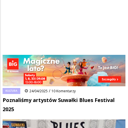
Strona główna
/
Wiadomości
/
Kultura
/
Ścieżka
Poznaliśmy artystów Suwałki Blues Festival 2025
nawigacyjna
Facebook
Pinterest
Tumblr
Reddit
Share
0
/
KULTURA
24/04/2025
10 Komentarzy
Poznaliśmy artystów Suwałki Blues Festival
2025