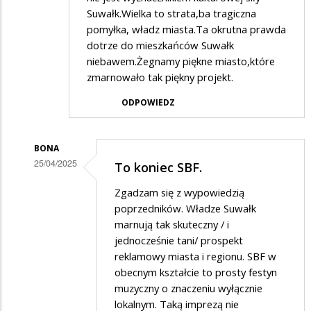
Suwałk.Wielka to strata,ba tragiczna
pomyłka, władz miasta.Ta okrutna prawda
dotrze do mieszkańców Suwałk
niebawem.Żegnamy piękne miasto,które
zmarnowało tak piękny projekt.
ODPOWIEDZ
BONA
25/04/2025
To koniec SBF.
Dodane
Zgadzam się z wypowiedzią
przez
poprzedników. Władze Suwałk
Ada
marnują tak skuteczny / i
jednocześnie tani/ prospekt
w
reklamowy miasta i regionu. SBF w
odpowiedzi
obecnym kształcie to prosty festyn
na
muzyczny o znaczeniu wyłącznie
SBF
lokalnym. Taką imprezą nie