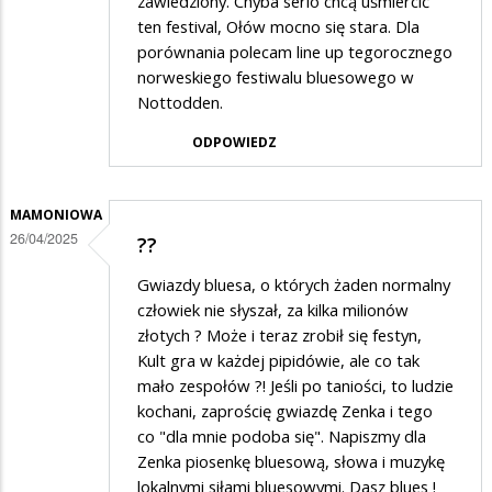
zawiedziony. Chyba serio chcą uśmiercić
ten festival, Ołów mocno się stara. Dla
porównania polecam line up tegorocznego
norweskiego festiwalu bluesowego w
Nottodden.
ODPOWIEDZ
MAMONIOWA
26/04/2025
??
Gwiazdy bluesa, o których żaden normalny
człowiek nie słyszał, za kilka milionów
złotych ? Może i teraz zrobił się festyn,
Kult gra w każdej pipidówie, ale co tak
mało zespołów ?! Jeśli po taniości, to ludzie
kochani, zaprościę gwiazdę Zenka i tego
co "dla mnie podoba się". Napiszmy dla
Zenka piosenkę bluesową, słowa i muzykę
lokalnymi siłami bluesowymi. Dasz blues !