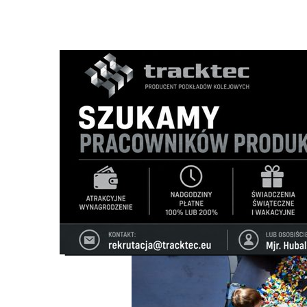
Strona główna
/
Wiadomości
/
Z życia szkół
/
Nauka w prak
Ścieżka
nawigacyjna
/
Z ŻYCIA SZKÓŁ
14/05/2026
0 Komentarzy
Nauka w praktyce: Podlaski Festiwal Na