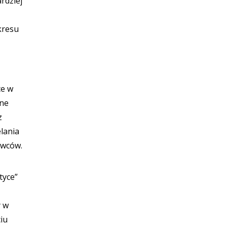
rdziej
kresu
ce w
ane
z
lania
owców.
tyce”
y w
iu