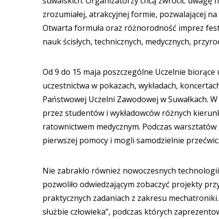
suwalskich. Organizatorzy chcą zwrócić uwagę na
zrozumiałej, atrakcyjnej formie, pozwalającej na
Otwarta formuła oraz różnorodność imprez fes
nauk ścisłych, technicznych, medycznych, przyro
Od 9 do 15 maja poszczególne Uczelnie biorące u
uczestnictwa w pokazach, wykładach, koncertach 
Państwowej Uczelni Zawodowej w Suwałkach. W p
przez studentów i wykładowców różnych kierunk
ratownictwem medycznym. Podczas warsztatów „R
pierwszej pomocy i mogli samodzielnie przećwi
Nie zabrakło również nowoczesnych technologii.
pozwoliło odwiedzającym zobaczyć projekty pr
praktycznych zadaniach z zakresu mechatroniki
służbie człowieka”, podczas których zaprezent