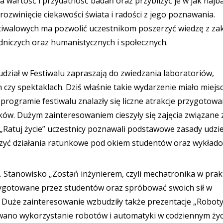
 wartość i przydatność badań oraz przybliżyć je w jak najba
 rozwinięcie ciekawości świata i radości z jego poznawania.
tiwalowych ma pozwolić uczestnikom poszerzyć wiedzę z za
dniczych oraz humanistycznych i społecznych.
dział w Festiwalu zapraszają do zwiedzania laboratoriów,
czy spektaklach. Dziś właśnie takie wydarzenie miało miejs
rogramie festiwalu znalazły się liczne atrakcje przygotow
ów. Dużym zainteresowaniem cieszyły się zajęcia związane 
atuj życie” uczestnicy poznawali podstawowe zasady udzie
czyć działania ratunkowe pod okiem studentów oraz wykład
 Stanowisko „Zostań inżynierem, czyli mechatronika w prak
zygotowane przez studentów oraz spróbować swoich sił w
. Duże zainteresowanie wzbudziły także prezentacje „Robot
owano wykorzystanie robotów i automatyki w codziennym życ