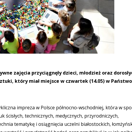
ywne zajęcia przyciągnęły dzieci, młodzież oraz dorosły
Sztuki, który miał miejsce w czwartek (14.05) w Państw
 cykliczna impreza w Polsce północno-wschodniej, która w sp
k ścisłych, technicznych, medycznych, przyrodniczych,
hnia tematykę i osiągnięcia uczelni białostockich, łomżyńsk