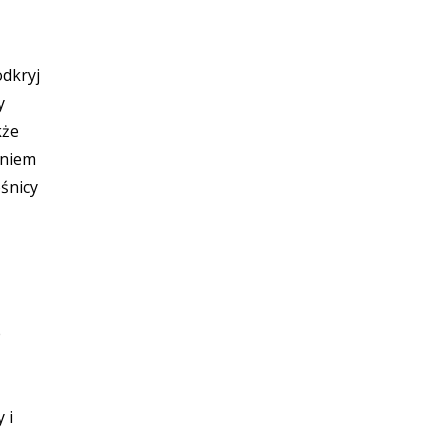
odkryj
y
kże
aniem
śnicy
e
 i