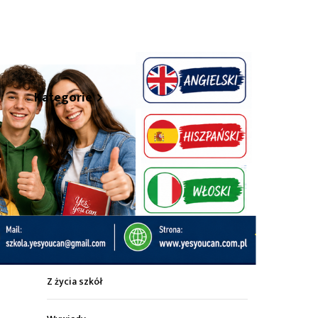
hare
Kategorie
Z życia miasta
Sport
Kultura
Wiadomości z regionu
Z życia szkół