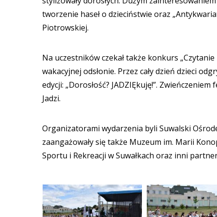
stylizowały dorosłych. Dużym zainteresowaniem c
tworzenie haseł o dzieciństwie oraz „Antykwariat
Piotrowskiej.
Na uczestników czekał także konkurs „Czytanie
wakacyjnej odsłonie. Przez cały dzień dzieci od
edycji: „Dorosłość? JADZIĘkuję!”. Zwieńczeniem 
Jadzi.
Organizatorami wydarzenia byli Suwalski Ośrode
zaangażowały się także Muzeum im. Marii Konop
Sportu i Rekreacji w Suwałkach oraz inni partner