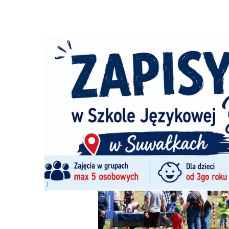
Strona główna
/
Wiadomości
/
Z życia miasta
/
Dzień Dzie
Ścieżka
nawigacyjna
/
Z ŻYCIA MIASTA
31/05/2026
0 Komentarzy
Dzień Dziecka na Bulwarach nad Czarną