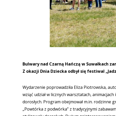
Bulwary nad Czarną Hańczą w Suwałkach zami
Z okazji Dnia Dziecka odbył się festiwal „Jad
Wydarzenie poprowadziła Eliza Piotrowska, autorka
wziąć udział w licznych warsztatach, animacjach 
dorosłych. Program obejmował m.in. rodzinne gry
„Powtórka z podwórka” z tradycyjnymi zabawami 