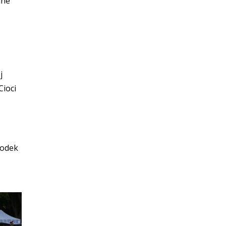
lne
j
Cioci
rodek