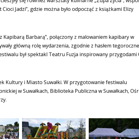
ieszyły się również warsztaty kulinarne „Zupa Życia”, wspó
 Cioci Jadzi”, gdzie można było odpocząć z książkami Elizy
 z Kapibarą Barbarą”, połączony z malowaniem kapibary w
grywały główną rolę wydarzenia, zgodnie z hasłem tegoroczne
festiwalu był spektakl Teatru Fuzja inspirowany przygodami 
k Kultury i Miasto Suwałki. W przygotowanie festiwalu
nickiej w Suwałkach, Biblioteka Publiczna w Suwałkach, Oś
zy.