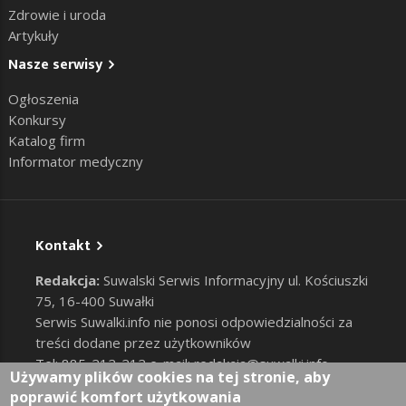
Zdrowie i uroda
Artykuły
Nasze serwisy
Ogłoszenia
Konkursy
Katalog firm
Informator medyczny
Kontakt
Redakcja:
Suwalski Serwis Informacyjny ul. Kościuszki
75, 16-400 Suwałki
Serwis Suwalki.info nie ponosi odpowiedzialności za
treści dodane przez użytkowników
Tel: 885-212-212 e-mail:
redakcja@suwalki.info
,
Używamy plików cookies na tej stronie, aby
reklama@suwalki.info
poprawić komfort użytkowania
RODO
|
Cookies