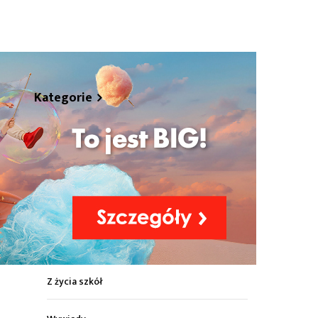
hare
Kategorie
Z życia miasta
Sport
Kultura
Wiadomości z regionu
Z życia szkół