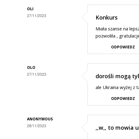
OLI
27/11/2023
Konkurs
Miała szanse na leps
pozwoliła , gratulacj
ODPOWIEDZ
OLO
27/11/2023
dorośli mogą ty
ale Ukraina wyżej z 
ODPOWIEDZ
ANONYMOUS
28/11/2023
,,w,, to mowia u
.