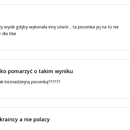
zy wynik gdyby wykonała inny utwór , ta piosenka jej na to nie
e dla Mai
lko pomarzyć o takim wyniku
tak beznadziejną piosenką??????
kraincy a nie polacy