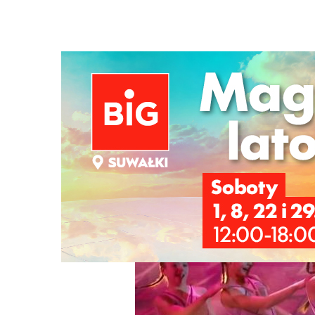
Strona główna
/
Wiadomości
/
Kultura
/
6. miejsce Mai Krz
Ścieżka
nawigacyjna
/
KULTURA
27/11/2023
4 Komentarzy
6. miejsce Mai Krzyżewskiej w Eurowizji 