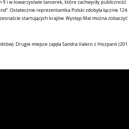
 9 i w towarzystwie tancerek, które zachwyciły publiczność
end”. Ostatecznie reprezentantka Polski zdobyła łącznie 124
 szesnaście startujących krajów. Występ Mai można zobaczyć
któw). Drugie miejsce zajęła Sandra Valero z Hiszpanii (201